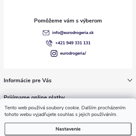
t
i
e
info
@
eurodrogeria.sk
+421 949 331 131
eurodrogeria/
Informácie pre Vás
Prijímame online platby
Tento web používá soubory cookie. Dalším procházením
tohoto webu vyjadřujete souhlas s jejich používáním.
Nastavenie
Používame COOKIES, ktoré nám umožňujú
Copyright 2026
eurodrogeria
. Všetky práva vyhradené.
Upraviť