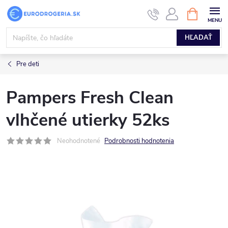
Prejsť
NÁKUPN
KOŠÍK
na
obsah
HĽADAŤ
Pre deti
Pampers Fresh Clean
vlhčené utierky 52ks
Neohodnotené
Podrobnosti hodnotenia