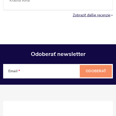
Krásna vôňa
Zobraziť ďalšie recenzie
Odoberať newsletter
Z
Email
ODOBERAŤ
á
p
ä