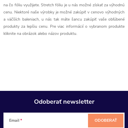
e
p
na čo fóliu využijete. Stretch fóliu je u nás možné získať za výhodnú
cenu. Niektoré naše výrobky je možné zakúpiť v cenovo výhodných
r
a väčších baleniach, u nás tak máte šancu zakúpiť vaše obľúbené
produkty za lepšiu cenu. Pre viac informácií o vybranom produkte
v
kliknite na obrázok alebo názov produktu.
k
y
v
ý
p
i
Odoberať newsletter
s
Z
u
Email
ODOBERAŤ