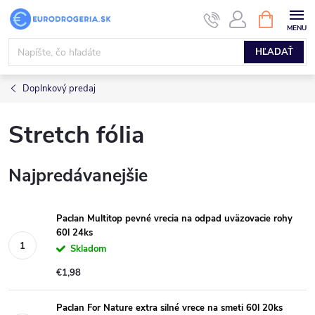
Prejsť
NÁKUPN
KOŠÍK
na
obsah
HĽADAŤ
Doplnkový predaj
Stretch fólia
Najpredávanejšie
Paclan Multitop pevné vrecia na odpad uväzovacie rohy
60l 24ks
Skladom
€1,98
Paclan For Nature extra silné vrece na smeti 60l 20ks