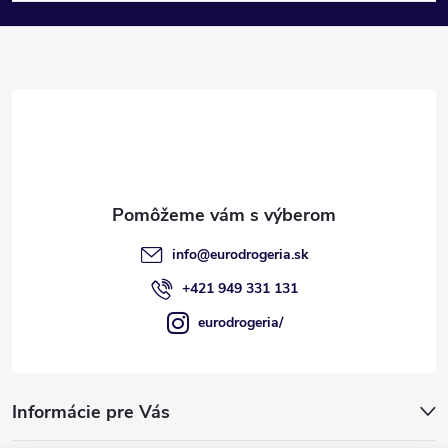
á
p
ä
t
i
e
info
@
eurodrogeria.sk
+421 949 331 131
eurodrogeria/
Informácie pre Vás