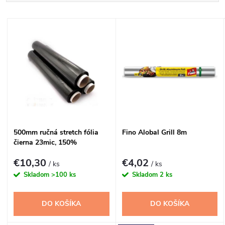
a
Najlacnejšie
V
Najdrahšie
d
ý
Najpredávanejšie
e
p
n
i
i
s
500mm ručná stretch fólia
Fino Alobal Grill 8m
e
čierna 23mic, 150%
p
p
€10,30
€4,02
/ ks
/ ks
r
Skladom
>100 ks
Skladom
2 ks
r
o
DO KOŠÍKA
DO KOŠÍKA
o