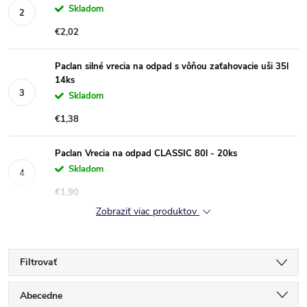
Skladom
€2,02
Paclan silné vrecia na odpad s vôňou zaťahovacie uši 35l
14ks
Skladom
€1,38
Paclan Vrecia na odpad CLASSIC 80l - 20ks
Skladom
€1,90
Zobraziť viac produktov
Filtrovať
R
Abecedne