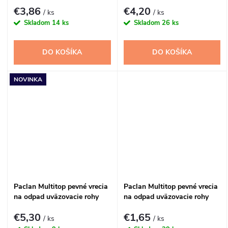
120l 10ks
160l 10ks
€3,86
€4,20
/ ks
/ ks
Skladom
14 ks
Skladom
26 ks
DO KOŠÍKA
DO KOŠÍKA
NOVINKA
Paclan Multitop pevné vrecia
Paclan Multitop pevné vrecia
na odpad uväzovacie rohy
na odpad uväzovacie rohy
240l 10ks
35l 36ks
€5,30
€1,65
/ ks
/ ks