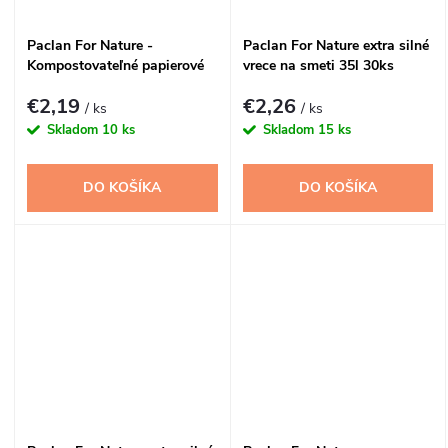
Paclan For Nature -
Paclan For Nature extra silné
Kompostovateľné papierové
vrece na smeti 35l 30ks
vrecia na bioodpady 10l -
€2,19
€2,26
10ks
/ ks
/ ks
Skladom
10 ks
Skladom
15 ks
DO KOŠÍKA
DO KOŠÍKA