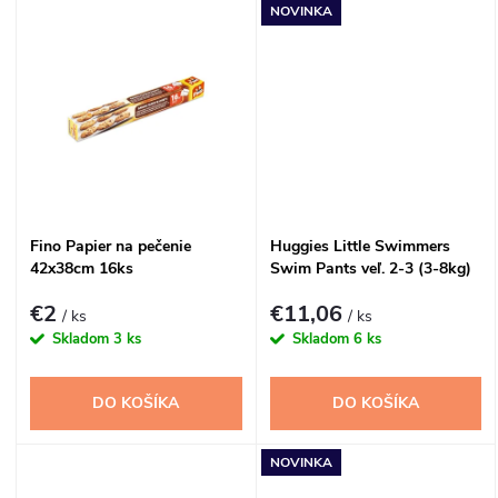
d
NOVINKA
d
u
u
k
k
t
t
o
Fino Papier na pečenie
Huggies Little Swimmers
o
42x38cm 16ks
Swim Pants veľ. 2-3 (3-8kg)
v
12ks
v
€2
€11,06
/ ks
/ ks
Skladom
3 ks
Skladom
6 ks
DO KOŠÍKA
DO KOŠÍKA
NOVINKA