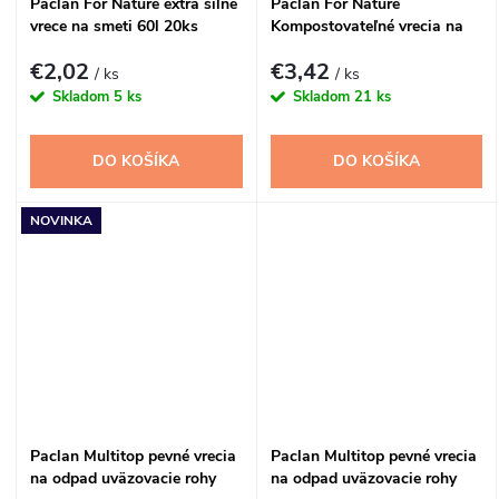
Paclan For Nature extra silné
Paclan For Nature
vrece na smeti 60l 20ks
Kompostovateľné vrecia na
BIO odpad 60l - 6ks
€2,02
€3,42
/ ks
/ ks
Skladom
5 ks
Skladom
21 ks
DO KOŠÍKA
DO KOŠÍKA
NOVINKA
Paclan Multitop pevné vrecia
Paclan Multitop pevné vrecia
na odpad uväzovacie rohy
na odpad uväzovacie rohy