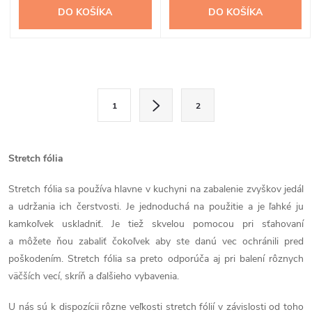
DO KOŠÍKA
DO KOŠÍKA
O
S
v
1
2
t
l
r
á
á
Stretch fólia
n
d
Stretch fólia sa používa hlavne v kuchyni na zabalenie zvyškov jedál
k
a udržania ich čerstvosti. Je jednoduchá na použitie a je ľahké ju
a
o
kamkoľvek uskladniť. Je tiež skvelou pomocou pri sťahovaní
v
c
a môžete ňou zabaliť čokoľvek aby ste danú vec ochránili pred
a
poškodením. Stretch fólia sa preto odporúča aj pri balení rôznych
i
n
väčších vecí, skríň a ďalšieho vybavenia.
i
e
U nás sú k dispozícii rôzne veľkosti stretch fólií v závislosti od toho