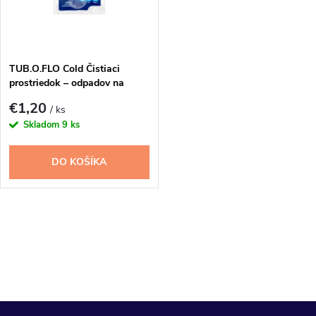
n
i
i
s
e
TUB.O.FLO Cold Čistiaci
prostriedok – odpadov na
p
použitie so studenou vodou
p
€1,20
/ ks
60g
r
Skladom
9 ks
r
o
DO KOŠÍKA
o
d
d
O
u
u
v
k
l
k
t
á