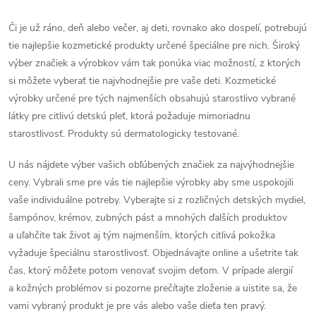
i
e
Či je už ráno, deň alebo večer, aj deti, rovnako ako dospelí, potrebujú
e
p
tie najlepšie kozmetické produkty určené špeciálne pre nich. Široký
výber značiek a výrobkov vám tak ponúka viac možností, z ktorých
r
si môžete vyberať tie najvhodnejšie pre vaše deti. Kozmetické
výrobky určené pre tých najmenších obsahujú starostlivo vybrané
v
látky pre citlivú detskú pleť, ktorá požaduje mimoriadnu
k
starostlivosť. Produkty sú dermatologicky testované.
y
U nás nájdete výber vašich obľúbených značiek za najvýhodnejšie
ceny. Vybrali sme pre vás tie najlepšie výrobky aby sme uspokojili
v
vaše individuálne potreby. Vyberajte si z rozličných detských mydiel,
ý
šampónov, krémov, zubných pást a mnohých ďalších produktov
a uľahčite tak život aj tým najmenším, ktorých citlivá pokožka
p
vyžaduje špeciálnu starostlivosť. Objednávajte online a ušetrite tak
i
čas, ktorý môžete potom venovať svojim deťom. V prípade alergií
a kožných problémov si pozorne prečítajte zloženie a uistite sa, že
s
vami vybraný produkt je pre vás alebo vaše dieťa ten pravý.