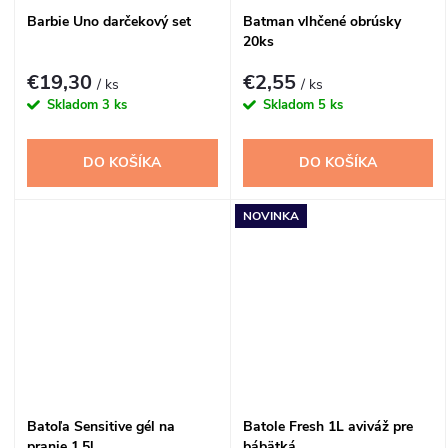
Barbie Uno darčekový set
Batman vlhčené obrúsky
20ks
€19,30
€2,55
/ ks
/ ks
Skladom
3 ks
Skladom
5 ks
DO KOŠÍKA
DO KOŠÍKA
NOVINKA
Batoľa Sensitive gél na
Batole Fresh 1L aviváž pre
pranie 1,5l
bábätká