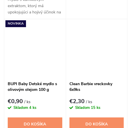
extraktom, ktorý má
upokojujúci a hojivý účinok na
jemnú detskú pokožku.
NOVINKA
BUPI Baby Detské mydlo s
Clean Barbie vreckovky
olivovým olejom 100 g
6x9ks
€0,90
€2,30
/ ks
/ ks
Skladom
4 ks
Skladom
15 ks
DO KOŠÍKA
DO KOŠÍKA