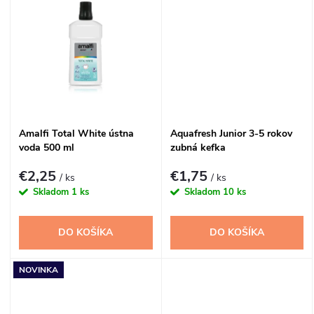
d
u
u
k
k
t
t
o
Amalfi Total White ústna
Aquafresh Junior 3-5 rokov
o
voda 500 ml
zubná kefka
v
v
€2,25
€1,75
/ ks
/ ks
Skladom
1 ks
Skladom
10 ks
DO KOŠÍKA
DO KOŠÍKA
NOVINKA