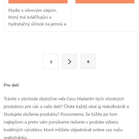
Mydlo s olivovým olejom,
ktorý má zvláčňujúci a
hydratačný účinok na jemnú a
citlivú detskú pokožku.
O
S
v
1
6
t
l
r
á
á
Pre deti
n
d
Trávite v obchode zbytočne veľa času hľadaním tých vhodných
k
produktov pre vás a vaše deti? Čítate každý obal aj niekoľkokrát a
a
o
študujete zloženie produktu? Rozumieme, že túžite po tom
v
c
najlepšom a preto vám ponúkame riešenie v podobe výberu
a
kvalitných výrobkov, ktoré môžete objednávať online cez našu
i
n
webstránku.