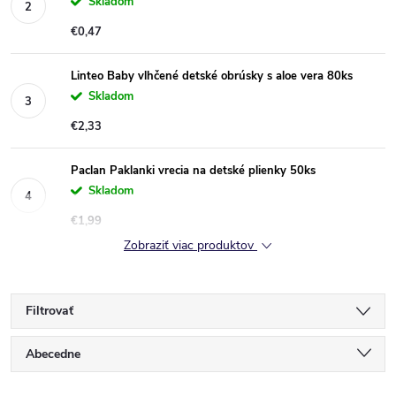
Skladom
€0,47
Linteo Baby vlhčené detské obrúsky s aloe vera 80ks
Skladom
€2,33
Paclan Paklanki vrecia na detské plienky 50ks
Skladom
€1,99
Zobraziť viac produktov
Filtrovať
R
Abecedne
Najlacnejšie