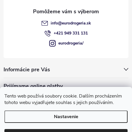
i
e
info
@
eurodrogeria.sk
+421 949 331 131
eurodrogeria/
Informácie pre Vás
Prijímame online platby
Tento web používá soubory cookie. Dalším procházením
tohoto webu vyjadřujete souhlas s jejich používáním.
Nastavenie
Používame COOKIES, ktoré nám umožňujú
Copyright 2026
eurodrogeria
. Všetky práva vyhradené.
Upraviť
poskytovať pre vás lepšie služby.
nastavenie cookies