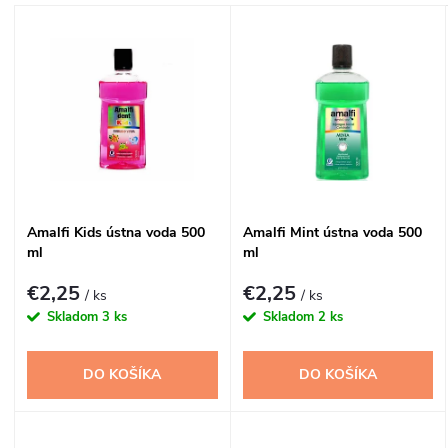
a
V
Najdrahšie
d
ý
Najpredávanejšie
e
p
n
i
i
s
Amalfi Kids ústna voda 500
Amalfi Mint ústna voda 500
e
ml
ml
p
p
€2,25
€2,25
/ ks
/ ks
r
Skladom
3 ks
Skladom
2 ks
r
o
DO KOŠÍKA
DO KOŠÍKA
o
d