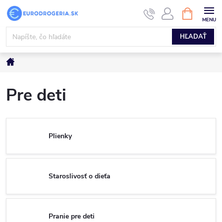
Prejsť
NÁKUPN
KOŠÍK
na
obsah
HĽADAŤ
Domov
Pre deti
Plienky
Staroslivosť o dieťa
Pranie pre deti