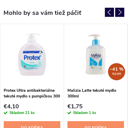
–41 %
€2,99
Protex Ultra antibakteriálne
Malizia Latte tekuté mydlo
tekuté mydlo s pumpičkou 300
300ml
ml
€4,10
€1,75
Skladom
21 ks
Skladom
1 ks
DO KOŠÍKA
DO KOŠÍKA