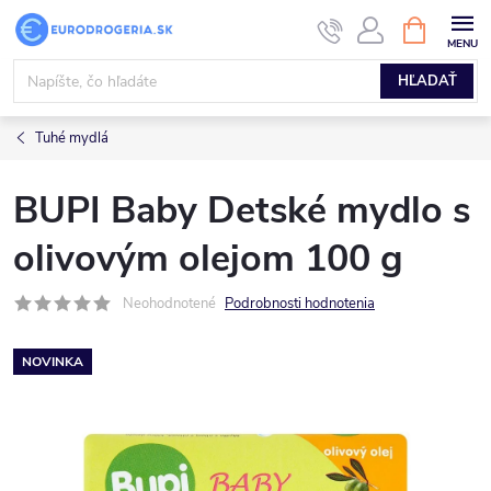
Prejsť
NÁKUPN
KOŠÍK
na
obsah
HĽADAŤ
Tuhé mydlá
BUPI Baby Detské mydlo s
olivovým olejom 100 g
Neohodnotené
Podrobnosti hodnotenia
NOVINKA