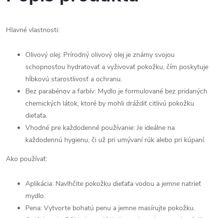
Hlavné vlastnosti:
Olivový olej: Prírodný olivový olej je známy svojou
schopnosťou hydratovať a vyživovať pokožku, čím poskytuje
hĺbkovú starostlivosť a ochranu.
Bez parabénov a farbív: Mydlo je formulované bez pridaných
chemických látok, ktoré by mohli dráždiť citlivú pokožku
dieťaťa.
Vhodné pre každodenné používanie: Je ideálne na
každodennú hygienu, či už pri umývaní rúk alebo pri kúpaní.
Ako používať:
Aplikácia: Navlhčite pokožku dieťaťa vodou a jemne natrieť
mydlo.
Pena: Vytvorte bohatú penu a jemne masírujte pokožku.