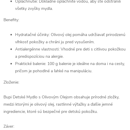
Opláchnutie: Dôkladne opláchnite vodou, aby ste odstránili
všetky zvyšky mydla.
Benefity:
Hydratačné účinky: Olivový olej pomáha udržiavať prirodzenú
vlhkosť pokožky a chráni ju pred vysušením.
Antialergénne vlastnosti: Vhodné pre deti s citlivou pokožkou
a predispozíciou na alergie.
Praktické balenie: 100 g balenie je ideálne na doma i na cesty,
pričom je pohodlné a ľahké na manipuláciu.
Zloženie:
Bupi Detské Mydlo s Olivovým Olejom obsahuje prírodné zložky,
medzi ktorými je olivový olej, rastlinné výťažky a ďalšie jemné
ingrediencie, ktoré sú bezpečné pre detskú pokožku.
Záver: