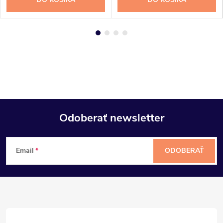
Odoberať newsletter
Z
Email
ODOBERAŤ
á
p
ä