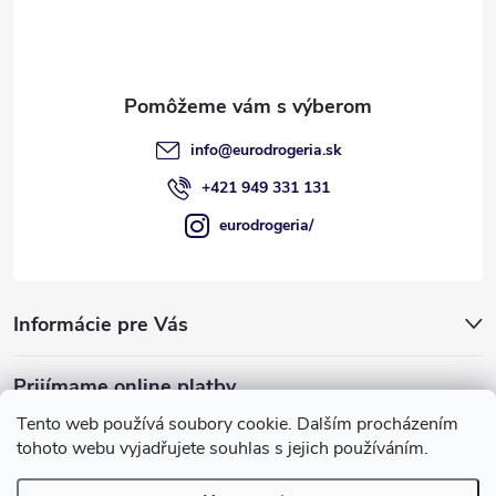
t
i
e
info
@
eurodrogeria.sk
+421 949 331 131
eurodrogeria/
Informácie pre Vás
Prijímame online platby
Tento web používá soubory cookie. Dalším procházením
tohoto webu vyjadřujete souhlas s jejich používáním.