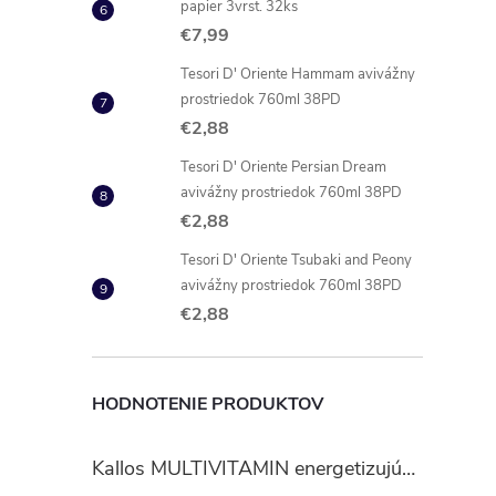
papier 3vrst. 32ks
€7,99
Tesori D' Oriente Hammam avivážny
prostriedok 760ml 38PD
€2,88
Tesori D' Oriente Persian Dream
avivážny prostriedok 760ml 38PD
€2,88
Tesori D' Oriente Tsubaki and Peony
avivážny prostriedok 760ml 38PD
€2,88
HODNOTENIE PRODUKTOV
Kallos MULTIVITAMIN energetizujúci šampón na vlasy 1 l