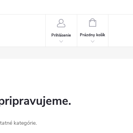
Napísali o nás
Často kladené otázky
Bonusový program
NÁKUPNÝ
KOŠÍK
Prázdny košík
Prihlásenie
pripravujeme.
tatné kategórie.