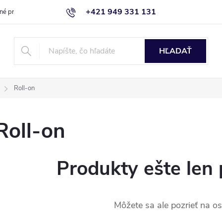
+421 949 331 131
né produkty
Blog
Obchodné podmienky
Kontaktujte nás
HĽADAŤ
Roll-on
Roll-on
Produkty ešte len 
Môžete sa ale pozrieť na os