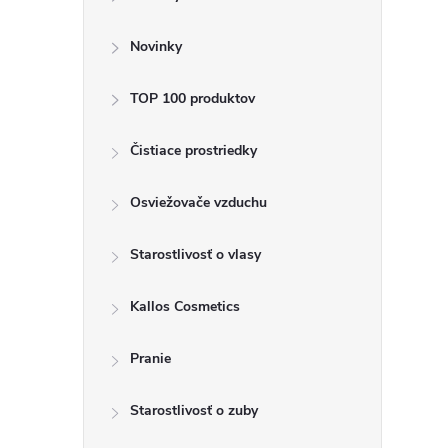
ý
p
Novinky
a
TOP 100 produktov
n
Čistiace prostriedky
e
Osviežovače vzduchu
l
Starostlivosť o vlasy
Kallos Cosmetics
Pranie
Starostlivosť o zuby