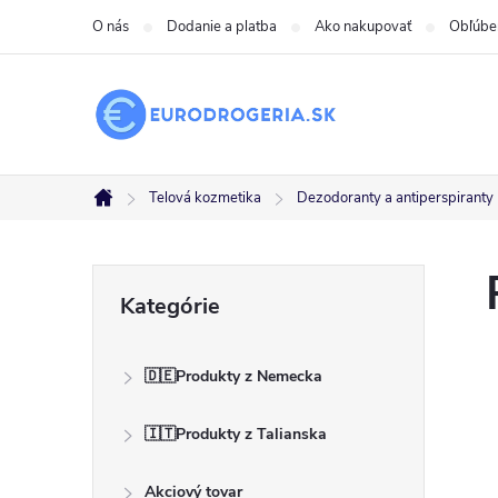
Prejsť
O nás
Dodanie a platba
Ako nakupovať
Obľúbe
na
obsah
Telová kozmetika
Dezodoranty a antiperspiranty
Domov
B
Preskočiť
Kategórie
kategórie
o
🇩🇪Produkty z Nemecka
č
🇮🇹Produkty z Talianska
n
Akciový tovar