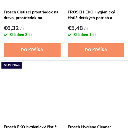
Frosch Čistiaci prostriedok na
FROSCH EKO Hygienický
drevo, prostriedok na
čistič detských potrieb a
starostlivosť o nábytok 750 ml
umývateľných povrchov 500 ml
€6,32
€5,48
/ ks
/ ks
Skladom
3 ks
Skladom
1 ks
DO KOŠÍKA
DO KOŠÍKA
NOVINKA
Frosch EKO hygienický čistič
Frosch Hygiene Cleaner