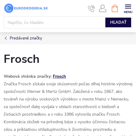
Prejsť
NÁKUPN
KOŠÍK
na
obsah
HĽADAŤ
Predávané značky
Frosch
Webová stránka značky:
Frosch
Značka Frosch získala svoje skúsenosti počas dlhej histórie výrobnej
spoločnosti Werner & Mertz GmbH. Založená v roku 1867, ako
továreň na výrobu voskových výrobkov v meste Mainz v Nemecku,
sa spoločnosť ďalej vyvíjala v oblasti starostlivosti o bielizeň a
čistiacich prostriedkov, a v roku 1986 vytvorila značku Frosch.
Kombinácia zložiek na prírodnej báze s vysoko účinnou čistiacou
silou a príkladnou ohľaduplnosťou k životnému prostrediu a