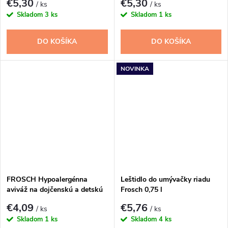
€5,30
€5,30
/ ks
/ ks
Skladom
3 ks
Skladom
1 ks
DO KOŠÍKA
DO KOŠÍKA
NOVINKA
FROSCH Hypoalergénna
Leštidlo do umývačky riadu
aviváž na dojčenskú a detskú
Frosch 0,75 l
bielizeň 750ml
€4,09
€5,76
/ ks
/ ks
Skladom
1 ks
Skladom
4 ks