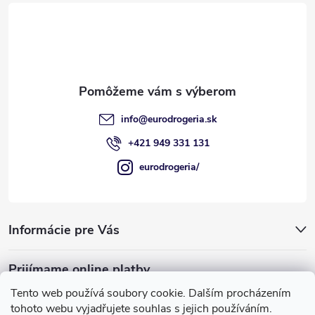
e
ä
p
t
r
i
v
e
k
info
@
eurodrogeria.sk
y
+421 949 331 131
v
eurodrogeria/
ý
p
Informácie pre Vás
i
Prijímame online platby
s
Tento web používá soubory cookie. Dalším procházením
u
tohoto webu vyjadřujete souhlas s jejich používáním.