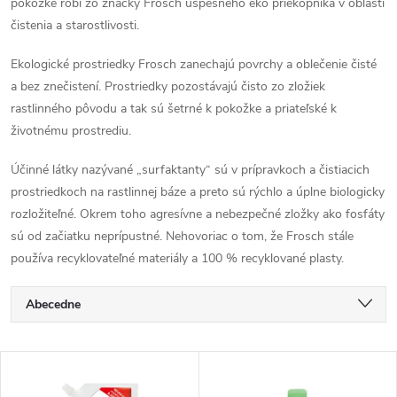
pokožke robí zo značky Frosch úspešného eko priekopníka v oblasti
čistenia a starostlivosti.
Ekologické prostriedky Frosch zanechajú povrchy a oblečenie čisté
a bez znečistení. Prostriedky pozostávajú čisto zo zložiek
rastlinného pôvodu a tak sú šetrné k pokožke a priateľské k
životnému prostrediu.
Účinné látky nazývané „surfaktanty“ sú v prípravkoch a čistiacich
prostriedkoch na rastlinnej báze a preto sú rýchlo a úplne biologicky
rozložiteľné. Okrem toho agresívne a nebezpečné zložky ako fosfáty
sú od začiatku neprípustné. Nehovoriac o tom, že Frosch stále
používa recyklovateľné materiály a 100 % recyklované plasty.
R
Abecedne
a
Najlacnejšie
V
Najdrahšie
d