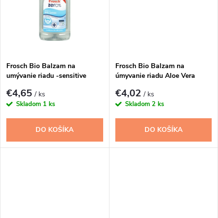
u
k
k
t
t
o
o
Frosch Bio Balzam na
Frosch Bio Balzam na
umývanie riadu -sensitive
úmyvanie riadu Aloe Vera
v
zero%500ml
500ml
v
€4,65
€4,02
/ ks
/ ks
Skladom
1 ks
Skladom
2 ks
DO KOŠÍKA
DO KOŠÍKA