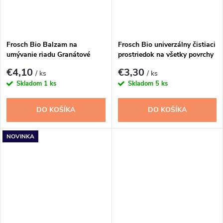
Frosch Bio Balzam na
Frosch Bio univerzálny čistiaci
umývanie riadu Granátové
prostriedok na všetky povrchy
jablko 500ml
1l
€4,10
€3,30
/ ks
/ ks
Skladom
1 ks
Skladom
5 ks
DO KOŠÍKA
DO KOŠÍKA
NOVINKA