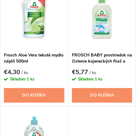
ý
Najpredávanejšie
e
p
n
i
i
s
e
Frosch Aloe Vera tekuté mydlo
FROSCH BABY prostriedok na
náplň 500ml
čistenie kojeneckých fliaš a
p
cumlíkov 500ml
p
€4,30
€5,77
/ ks
/ ks
r
Skladom
1 ks
Skladom
1 ks
r
o
DO KOŠÍKA
DO KOŠÍKA
o
d
d
u