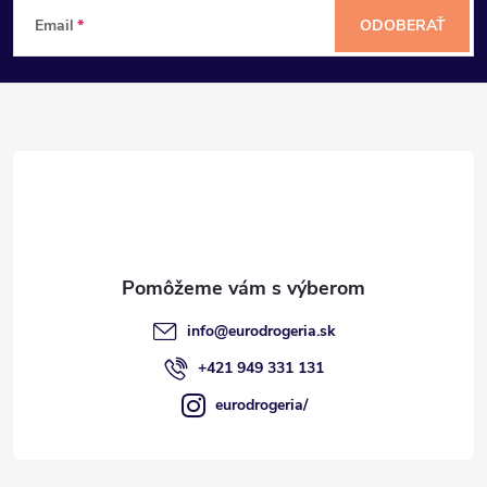
Z
Email
ODOBERAŤ
á
p
ä
t
i
e
info
@
eurodrogeria.sk
+421 949 331 131
eurodrogeria/