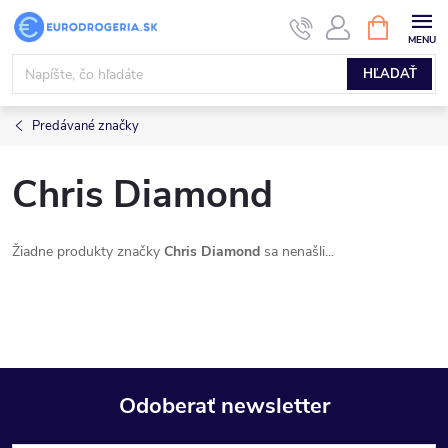
Prejsť
NÁKUPN
KOŠÍK
na
obsah
HĽADAŤ
Predávané značky
Chris Diamond
Žiadne produkty značky
Chris Diamond
sa nenašli...
Odoberať newsletter