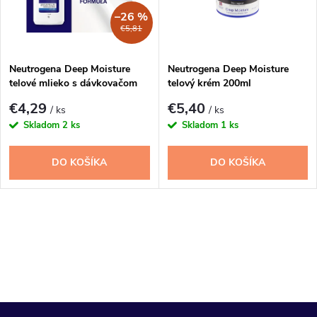
n
i
–26 %
€5,81
i
s
e
Neutrogena Deep Moisture
Neutrogena Deep Moisture
telové mlieko s dávkovačom
telový krém 200ml
p
250ml
p
€4,29
€5,40
/ ks
/ ks
r
Skladom
2 ks
Skladom
1 ks
r
o
DO KOŠÍKA
DO KOŠÍKA
o
d
d
O
u
u
v
k
l
k
t
á