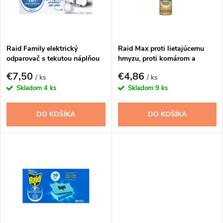
n
i
i
s
e
Raid Family elektrický
Raid Max proti lietajúcemu
odparovač s tekutou náplňou
hmyzu, proti komárom a
p
27ml 45 nocí
muchám 300ml
p
€7,50
€4,86
/ ks
/ ks
r
Skladom
4 ks
Skladom
9 ks
r
o
DO KOŠÍKA
DO KOŠÍKA
o
d
d
u
u
k
k
t