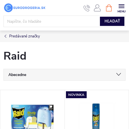
Prejsť
NÁKUPN
KOŠÍK
na
obsah
HĽADAŤ
Predávané značky
Raid
R
Abecedne
a
Najlacnejšie
V
NOVINKA
Najdrahšie
d
ý
Najpredávanejšie
e
p