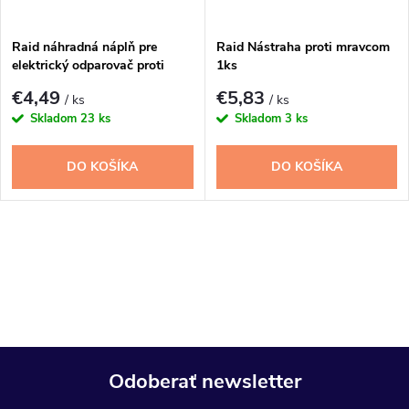
t
o
o
Raid náhradná náplň pre
Raid Nástraha proti mravcom
elektrický odparovač proti
1ks
v
komárom 30ks
v
€4,49
€5,83
/ ks
/ ks
Skladom
23 ks
Skladom
3 ks
DO KOŠÍKA
DO KOŠÍKA
O
v
l
á
Odoberať newsletter
d