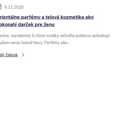
6.11.2020
rientálne parfémy a telová kozmetika ako
okonalý darček pre ženu
eniny, narodeniny či rôzne sviatky nežného pohlavia spôsobujú
užom neraz bolesť hlavy. Parfémy a&n...
elý článok