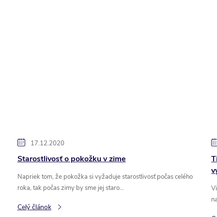
17.12.2020
Starostlivosť o pokožku v zime
T
v
Napriek tom, že pokožka si vyžaduje starostlivosť počas celého
roka, tak počas zimy by sme jej staro...
Vi
na
Celý článok