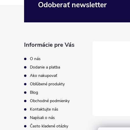
Odoberať newsletter
c
Z
i
á
e
p
p
Informácie pre Vás
ä
r
O nás
v
t
Dodanie a platba
k
Ako nakupovať
i
Obľúbené produkty
y
Blog
e
v
Obchodné podmienky
ý
Kontaktujte nás
Napísali o nás
p
Často kladené otázky