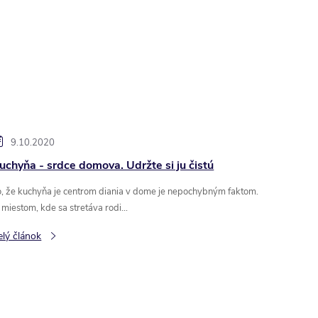
9.10.2020
uchyňa - srdce domova. Udržte si ju čistú
o, že kuchyňa je centrom diania v dome je nepochybným faktom.
 miestom, kde sa stretáva rodi...
elý článok