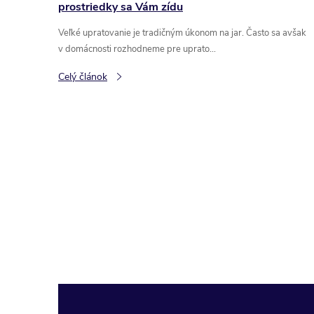
prostriedky sa Vám zídu
Veľké upratovanie je tradičným úkonom na jar. Často sa avšak
v domácnosti rozhodneme pre uprato...
Celý článok
O
v
l
á
d
a