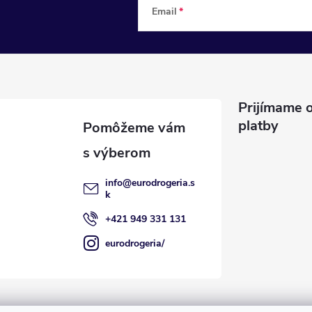
v
Email
a
n
i
e
Prijímame o
platby
info
@
eurodrogeria.s
k
+421 949 331 131
eurodrogeria/