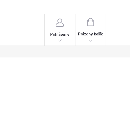
Napísali o nás
Často kladené otázky
Bonusový program
NÁKUPNÝ
KOŠÍK
Prázdny košík
Prihlásenie