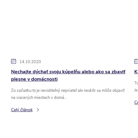
14.10.2020
Nechajte dýchať svoju kúpeľňu alebo ako sa zbaviť
K
plesne v domácnosti
T
Je
Zo začiatku to je neviditeľný nepriateľ ale neskôr sa môže objaviť
na viacerých miestach v domá...
C
Celý článok