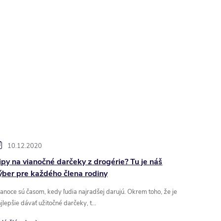
10.12.2020
ipy na vianočné darčeky z drogérie? Tu je náš
ýber pre každého člena rodiny
anoce sú časom, kedy ľudia najradšej darujú. Okrem toho, že je
jlepšie dávať užitočné darčeky, t...