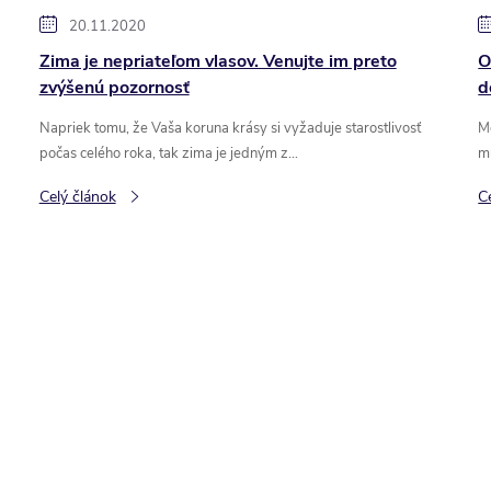
20.11.2020
Zima je nepriateľom vlasov. Venujte im preto
O
zvýšenú pozornosť
d
Napriek tomu, že Vaša koruna krásy si vyžaduje starostlivosť
M
počas celého roka, tak zima je jedným z...
m
Celý článok
C