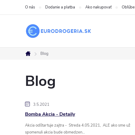
Prejsť
O nás
Dodanie a platba
Ako nakupovať
Obľúbe
na
obsah
Blog
Domov
Blog
V
3.5.2021
Bomba Akcia - Detaily
ý
Akcia odštartuje zajtra - Streda 4.05.2021, ALE ako sme už
p
spomenuli akcia bude obmedzen...