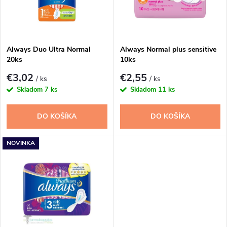
n
i
i
s
e
Always Duo Ultra Normal
Always Normal plus sensitive
20ks
10ks
p
p
€3,02
€2,55
/ ks
/ ks
r
Skladom
7 ks
Skladom
11 ks
r
o
DO KOŠÍKA
DO KOŠÍKA
o
d
NOVINKA
d
u
u
k
k
t