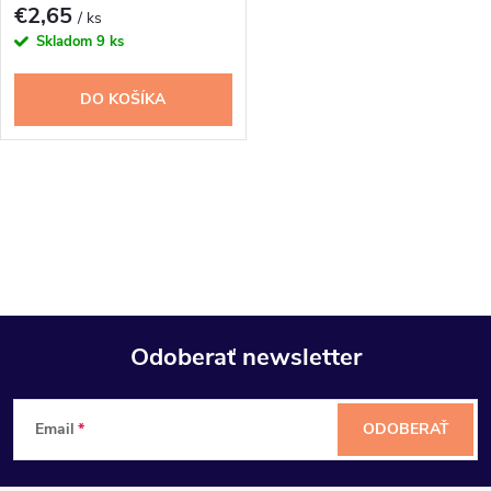
€2,65
/ ks
Skladom
9 ks
DO KOŠÍKA
O
v
l
á
Odoberať newsletter
d
Z
a
Email
ODOBERAŤ
á
c