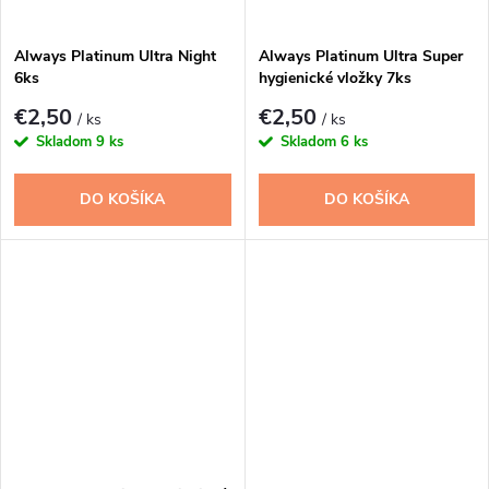
t
o
o
Always Platinum Ultra Night
Always Platinum Ultra Super
6ks
hygienické vložky 7ks
v
v
€2,50
€2,50
/ ks
/ ks
Skladom
9 ks
Skladom
6 ks
DO KOŠÍKA
DO KOŠÍKA