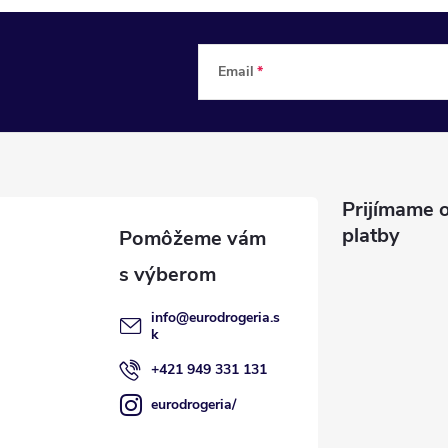
Email
Prijímame o
platby
info
@
eurodrogeria.s
k
+421 949 331 131
eurodrogeria/