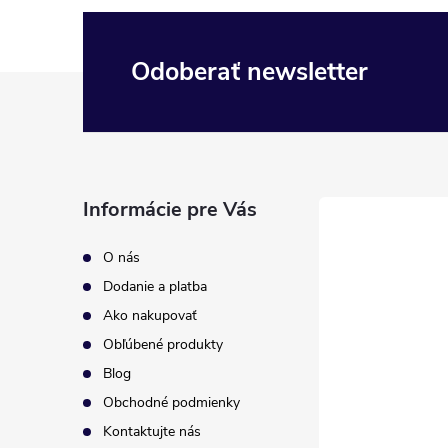
Odoberať newsletter
Z
á
p
Informácie pre Vás
ä
O nás
t
Dodanie a platba
Ako nakupovať
i
Obľúbené produkty
Blog
e
Obchodné podmienky
Kontaktujte nás