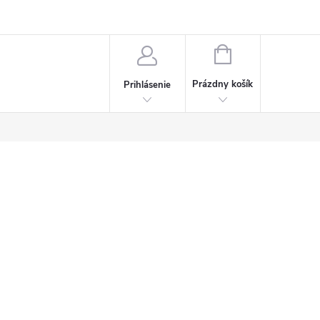
Napísali o nás
Často kladené otázky
Bonusový program
NÁKUPNÝ
KOŠÍK
Prázdny košík
Prihlásenie