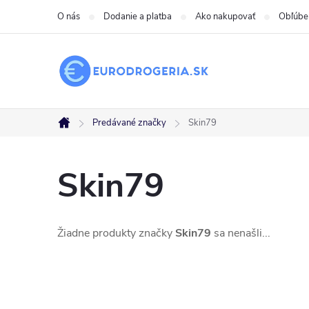
Prejsť
O nás
Dodanie a platba
Ako nakupovať
Obľúbe
na
obsah
Predávané značky
Skin79
Domov
Skin79
Žiadne produkty značky
Skin79
sa nenašli...