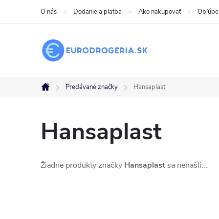
Prejsť
O nás
Dodanie a platba
Ako nakupovať
Obľúbe
na
obsah
Predávané značky
Hansaplast
Domov
Hansaplast
Žiadne produkty značky
Hansaplast
sa nenašli...