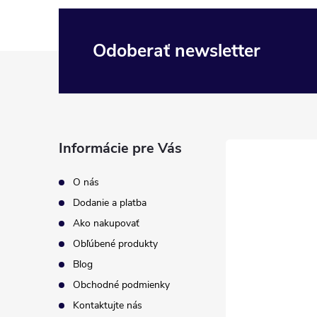
Odoberať newsletter
Z
á
p
Informácie pre Vás
ä
O nás
t
Dodanie a platba
Ako nakupovať
i
Obľúbené produkty
Blog
e
Obchodné podmienky
Kontaktujte nás