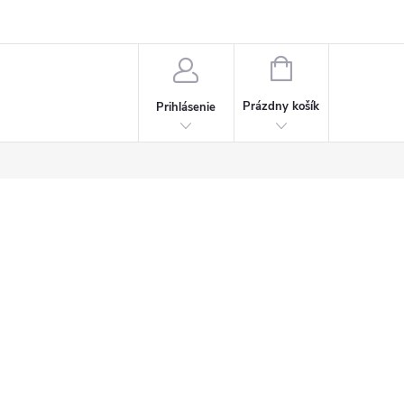
Napísali o nás
Často kladené otázky
Bonusový program
NÁKUPNÝ
KOŠÍK
Prázdny košík
Prihlásenie