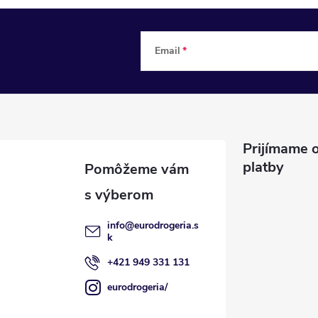
Email
Prijímame o
platby
info
@
eurodrogeria.s
k
+421 949 331 131
eurodrogeria/