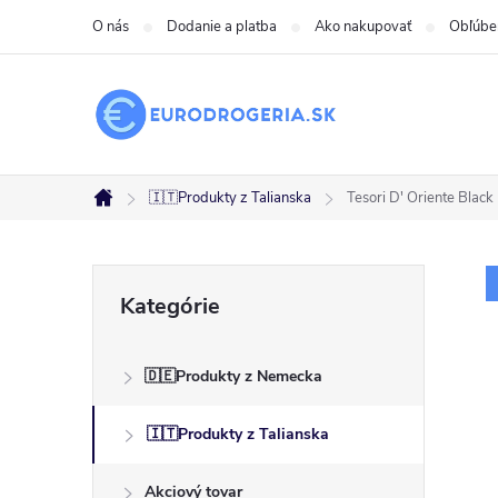
Prejsť
O nás
Dodanie a platba
Ako nakupovať
Obľúbe
na
obsah
🇮🇹Produkty z Talianska
Tesori D' Oriente Blac
Domov
B
Preskočiť
Kategórie
kategórie
o
🇩🇪Produkty z Nemecka
č
🇮🇹Produkty z Talianska
n
Akciový tovar