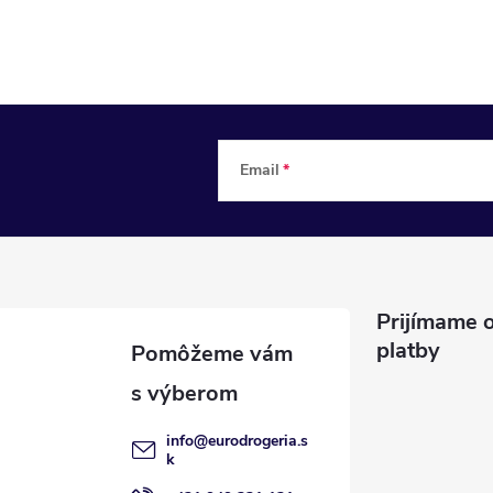
Email
Prijímame o
platby
info
@
eurodrogeria.s
k