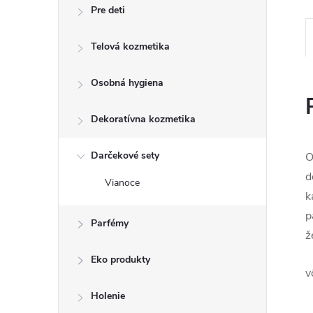
Pre deti
Telová kozmetika
Osobná hygiena
Dekoratívna kozmetika
Darčekové sety
O
d
Vianoce
k
p
Parfémy
ž
Eko produkty
v
Holenie