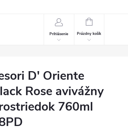
Napísali o nás
Často kladené otázky
Bonusový program
NÁKUPNÝ
KOŠÍK
Prázdny košík
Prihlásenie
esori D' Oriente
lack Rose avivážny
rostriedok 760ml
8PD