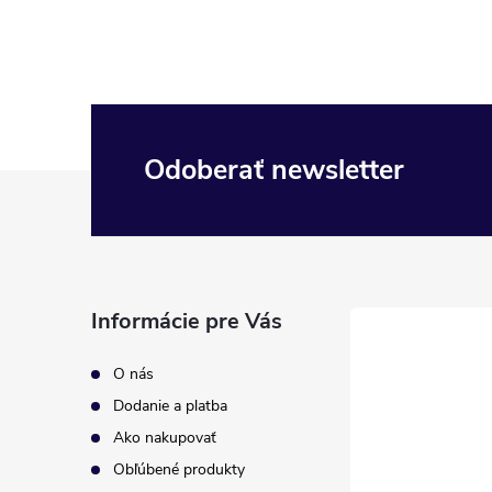
Odoberať newsletter
Z
á
p
Informácie pre Vás
ä
O nás
t
Dodanie a platba
Ako nakupovať
i
Obľúbené produkty