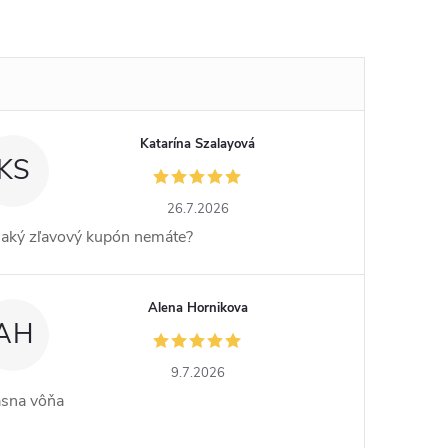
Katarína Szalayová
KS
26.7.2026
jaký zľavový kupón nemáte?
Alena Hornikova
AH
9.7.2026
ásna vôňa