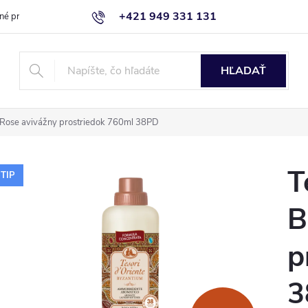
+421 949 331 131
né produkty
Blog
Obchodné podmienky
Kontaktujte nás
HĽADAŤ
k Rose avivážny prostriedok 760ml 38PD
T
TIP
B
p
3