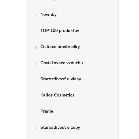
ý
p
Novinky
a
TOP 100 produktov
n
Čistiace prostriedky
e
Osviežovače vzduchu
l
Starostlivosť o vlasy
Kallos Cosmetics
Pranie
Starostlivosť o zuby