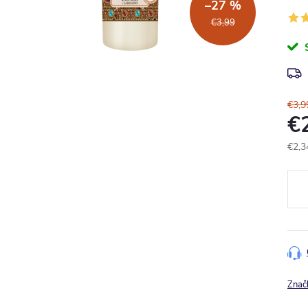
–27 %
€3,99
€3,9
€
€2,3
Jedn
cena
Znač