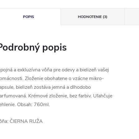
POPIS
HODNOTENIE (3)
Podrobný popis
pojná a exkluzívna vôňa pre odevy a bielizeň vašej
omácnosti. Zloženie obohatene o vzácne mikro-
apsule, bielizeň zostáva jemná a dlhodobo
arfumovaná. Krémové zloženie, bez farbiv. Uľahčuje
ehlenie. Obsah: 760ml.
ôňa: ČIERNA RUŽA