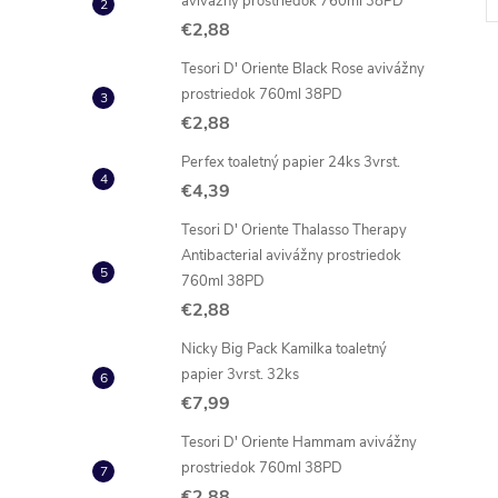
avivážny prostriedok 760ml 38PD
€2,88
Tesori D' Oriente Black Rose avivážny
prostriedok 760ml 38PD
€2,88
Perfex toaletný papier 24ks 3vrst.
€4,39
Tesori D' Oriente Thalasso Therapy
Antibacterial avivážny prostriedok
760ml 38PD
€2,88
Nicky Big Pack Kamilka toaletný
papier 3vrst. 32ks
€7,99
Tesori D' Oriente Hammam avivážny
prostriedok 760ml 38PD
€2,88