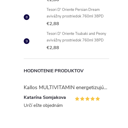
Tesori D' Oriente Persian Dream
avivážny prostriedok 760ml 38PD
€2,88
Tesori D' Oriente Tsubaki and Peony
avivážny prostriedok 760ml 38PD
€2,88
HODNOTENIE PRODUKTOV
Kallos MULTIVITAMIN energetizujúci šampón na vlasy 1 l
Katarína Somjakova
Určí ešte objednám