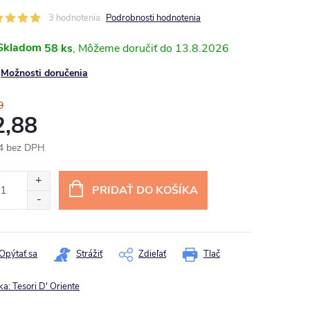
3 hodnotenia
Podrobnosti hodnotenia
Skladom
58 ks
13.8.2026
Možnosti doručenia
9
2,88
4 bez DPH
otková
:
PRIDAŤ DO KOŠÍKA
Opýtať sa
Strážiť
Zdieľať
Tlač
ka:
Tesori D' Oriente