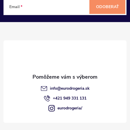
Z
Email
ODOBERAŤ
á
p
ä
t
i
e
info
@
eurodrogeria.sk
+421 949 331 131
eurodrogeria/