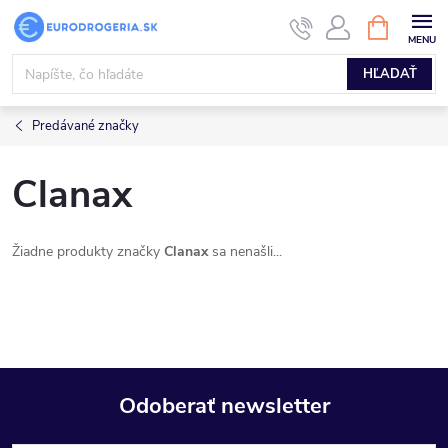
Prejsť
NÁKUPN
KOŠÍK
na
obsah
HĽADAŤ
Predávané značky
Clanax
Žiadne produkty značky
Clanax
sa nenašli...
Odoberať newsletter