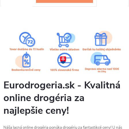
n
e
d
r
o
g
é
Eurodrogeria.sk - Kvalitná
r
online drogéria za
i
najlepšie ceny!
a
Náša lacná online drogéria ponúka drogériu za fantastikcé ceny! U nás