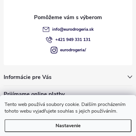
i
e
info
@
eurodrogeria.sk
+421 949 331 131
eurodrogeria/
Informácie pre Vás
Prijímame online platby
Tento web používá soubory cookie. Dalším procházením
tohoto webu vyjadřujete souhlas s jejich používáním.
Nastavenie
Používame COOKIES, ktoré nám umožňujú
Copyright 2026
eurodrogeria
. Všetky práva vyhradené.
Upraviť