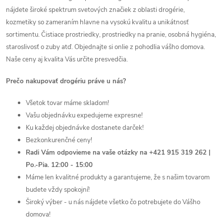
z
nájdete široké spektrum svetových značiek z oblasti drogérie,
a
kozmetiky so zameraním hlavne na vysokú kvalitu a unikátnosť
sortimentu. Čistiace prostriedky, prostriedky na pranie, osobná hygiéna,
n
staroslivosť o zuby atď. Objednajte si onlie z pohodlia vášho domova.
Naše ceny aj kvalita Vás určite presvedčia.
a
Prečo nakupovať drogériu práve u nás?
j
Všetok tovar máme skladom!
l
Vašu objednávku expedujeme expresne!
e
Ku každej objednávke dostanete darček!
Bezkonkurenčné ceny!
p
Radi Vám odpovieme na vaše otázky na
+421 915 319 262 |
Po.-Pia. 12:00 - 15:00
š
Máme len kvalitné produkty a garantujeme, že s našim tovarom
budete vždy spokojní!
i
Široký výber - u nás nájdete všetko čo potrebujete do Vášho
e
domova!