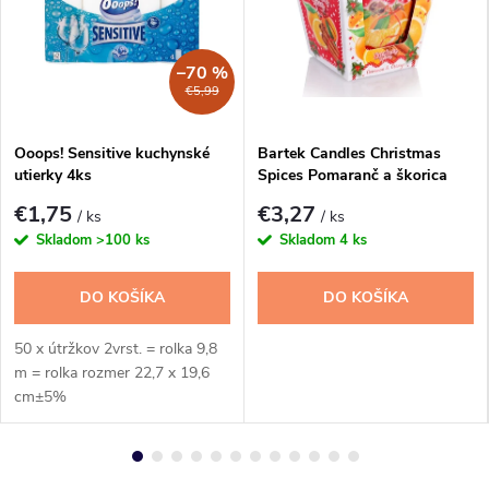
e
r
–70 %
€5,99
i
Ooops! Sensitive kuchynské
Bartek Candles Christmas
a
utierky 4ks
Spices Pomaranč a škorica
Vonná sviečka 115g
€1,75
€3,27
.
/ ks
/ ks
Skladom
>100 ks
Skladom
4 ks
s
DO KOŠÍKA
DO KOŠÍKA
k
50 x útržkov 2vrst. = rolka 9,8
-
m = rolka rozmer 22,7 x 19,6
cm±5%
K
v