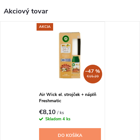
a
Akciový tovar
l
AKCIA
i
t
n
–47 %
á
€15,29
o
Air Wick el. strojček + náplň
n
Freshmatic
Vanilla&Sandalwood 250 ml
€8,10
/ ks
l
Skladom
4 ks
i
DO KOŠÍKA