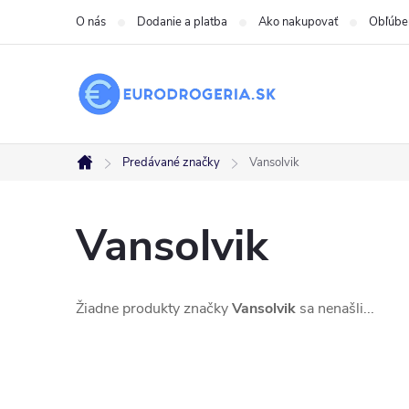
Prejsť
O nás
Dodanie a platba
Ako nakupovať
Obľúbe
na
obsah
Predávané značky
Vansolvik
Domov
Vansolvik
Žiadne produkty značky
Vansolvik
sa nenašli...