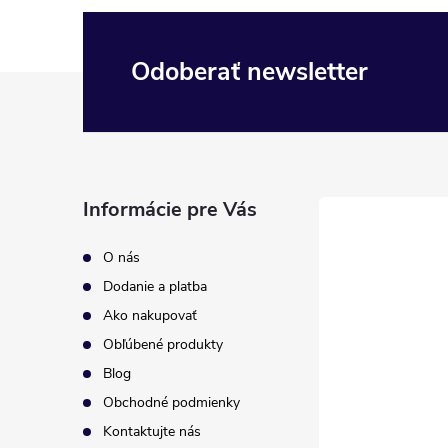
Odoberať newsletter
Z
á
p
Informácie pre Vás
ä
O nás
t
Dodanie a platba
Ako nakupovať
i
Obľúbené produkty
Blog
e
Obchodné podmienky
Kontaktujte nás