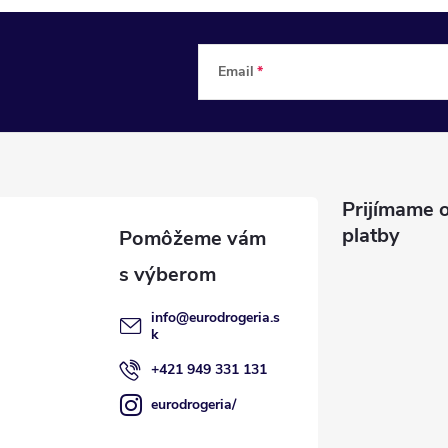
Email
Prijímame o
platby
info
@
eurodrogeria.s
k
+421 949 331 131
eurodrogeria/