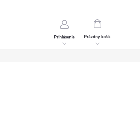
Napísali o nás
Často kladené otázky
Bonusový program
NÁKUPNÝ
KOŠÍK
Prázdny košík
Prihlásenie