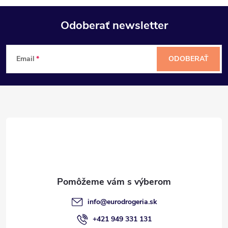
Odoberať newsletter
Z
Email
ODOBERAŤ
á
p
ä
t
i
e
info
@
eurodrogeria.sk
+421 949 331 131