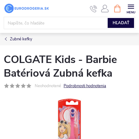
Prejsť
NÁKUPN
KOŠÍK
na
obsah
HĽADAŤ
Zubné kefky
COLGATE Kids - Barbie
Batériová Zubná kefka
Neohodnotené
Podrobnosti hodnotenia