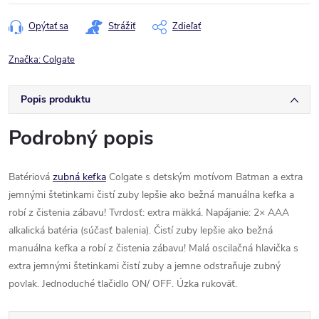
cena:
Opýtať sa
Strážiť
Zdieľať
Značka:
Colgate
Popis produktu
Podrobný popis
Batériová
zubná kefka
Colgate s detským motívom Batman a extra
jemnými štetinkami čistí zuby lepšie ako bežná manuálna kefka a
robí z čistenia zábavu! Tvrdosť: extra mäkká. Napájanie: 2× AAA
alkalická batéria (súčasť balenia). Čistí zuby lepšie ako bežná
manuálna kefka a robí z čistenia zábavu! Malá oscilačná hlavička s
extra jemnými štetinkami čistí zuby a jemne odstraňuje zubný
povlak. Jednoduché tlačidlo ON/ OFF. Úzka rukoväť.