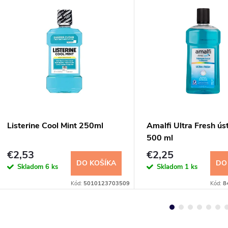
Listerine Cool Mint 250ml
Amalfi Ultra Fresh ús
500 ml
€2,53
€2,25
DO KOŠÍKA
DO
Skladom
6 ks
Skladom
1 ks
Kód:
5010123703509
Kód:
8