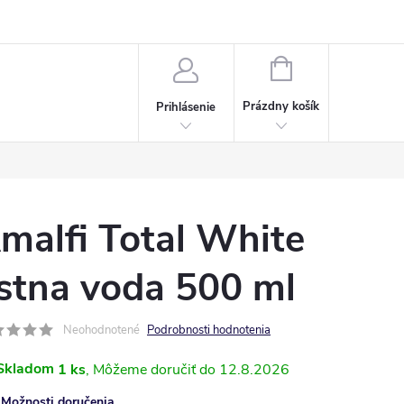
Napísali o nás
Často kladené otázky
Bonusový program
NÁKUPNÝ
KOŠÍK
Prázdny košík
Prihlásenie
malfi Total White
stna voda 500 ml
Neohodnotené
Podrobnosti hodnotenia
Skladom
1 ks
12.8.2026
Možnosti doručenia