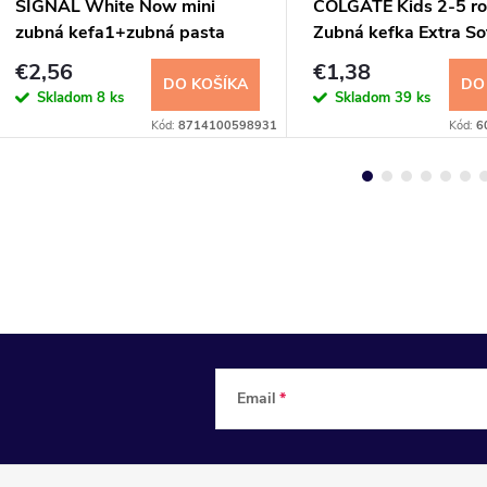
SIGNAL White Now mini
COLGATE Kids 2-5 r
zubná kefa1+zubná pasta
Zubná kefka Extra So
26ml
€2,56
€1,38
DO KOŠÍKA
DO
Skladom
8 ks
Skladom
39 ks
Kód:
8714100598931
Kód:
6
Email