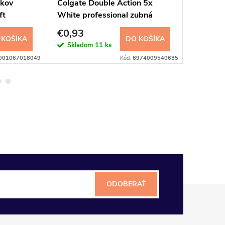
okov
Colgate Double Action 5x
Signal E
ft
White professional zubná
kefka 3
kefka 1ks
€0,93
€1,70
 KOŠÍKA
DO KOŠÍKA
Skladom
11 ks
Sklad
001067018049
Kód:
6974009540635
ODOBERAŤ