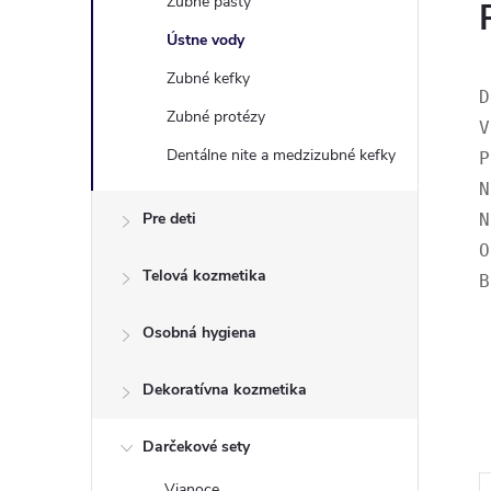
Zubné pasty
Ústne vody
Zubné kefky
D
Zubné protézy
V
Dentálne nite a medzizubné kefky
P
N
Pre deti
N
O
Telová kozmetika
B
Osobná hygiena
Dekoratívna kozmetika
Darčekové sety
Vianoce