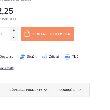
2,25
3 bez DPH
otková
:
PRIDAŤ DO KOŠÍKA
Opýtať sa
Strážiť
Zdieľať
Tlač
ka:
Amalfi
SÚVISIACE PRODUKTY
PODOBNÉ (8)