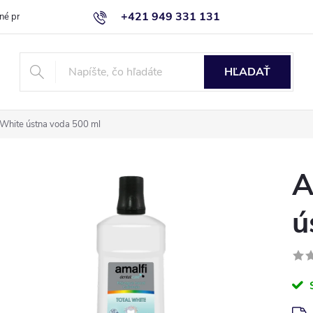
+421 949 331 131
né produkty
Blog
Obchodné podmienky
Kontaktujte nás
HĽADAŤ
 White ústna voda 500 ml
A
ú