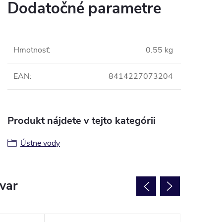
Dodatočné parametre
h z úst.
Hmotnosť
:
0.55 kg
ádzať zubnému kazu. 
únd . 
EAN
:
8414227073204
Produkt nájdete v tejto kategórii
Ústne vody
ovar