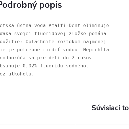
Podrobný popis
etská ústna voda Amalfi-Dent eliminuje zápac
ďaka svojej fluoridovej zložke pomáha predch
oužitie: Opláchnite roztokom najmenej 30 sek
ie je potrebné riediť vodou. Neprehĺtajte! 
eodporúča sa pre deti do 2 rokov. 
bsahuje 0,02% fluoridu sodného. 
ez alkoholu.
Súvisiaci t