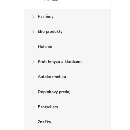
NOVINKA
–0 %
€8,51
Parfémy
Eko produkty
Holenie
Proti hmyzu a škodcom
otal Care ústna
Listerine Fresh Burst ústna
Autokozmetika
ml
voda 500 ml
€4,72
Doplnkový predaj
DO KOŠÍKA
DO KOŠÍKA
 ks
Skladom
5 ks
Kód:
3574661661063
Kód:
5010123703547
Bestsellers
Značky