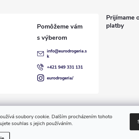
Prijímame o
platby
info
@
eurodrogeria.s
k
+421 949 331 131
eurodrogeria/
oužívá soubory cookie. Dalším procházením tohoto
jete souhlas s jejich používáním.
ť nastavenie cookies
ie