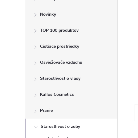
ý
p
Novinky
a
TOP 100 produktov
n
Čistiace prostriedky
e
Osviežovače vzduchu
l
Starostlivosť o vlasy
Kallos Cosmetics
Pranie
Starostlivosť o zuby