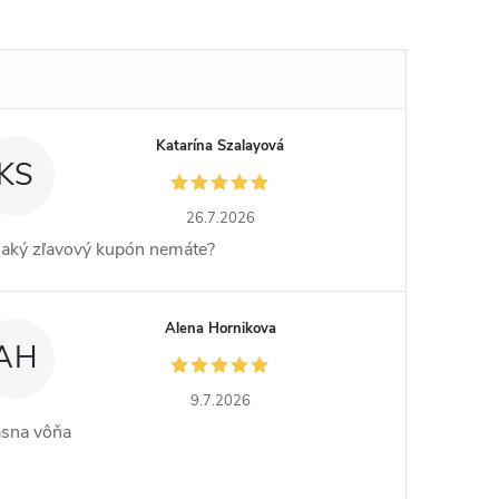
Katarína Szalayová
KS
26.7.2026
jaký zľavový kupón nemáte?
Alena Hornikova
AH
9.7.2026
ásna vôňa