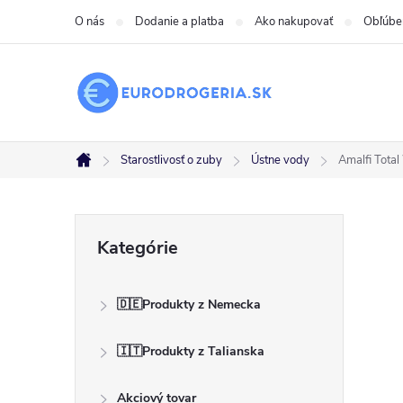
Prejsť
O nás
Dodanie a platba
Ako nakupovať
Obľúbe
na
obsah
Starostlivosť o zuby
Ústne vody
Amalfi Total
Domov
B
Preskočiť
Kategórie
kategórie
o
🇩🇪Produkty z Nemecka
č
🇮🇹Produkty z Talianska
n
Akciový tovar