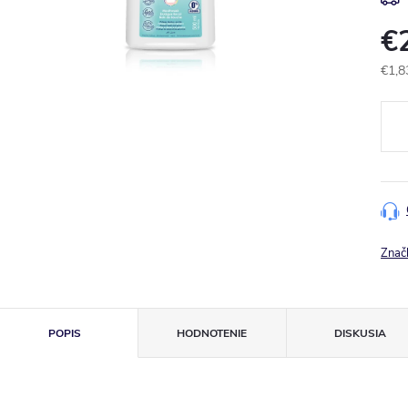
€
€1,8
Jedn
cena
Znač
POPIS
HODNOTENIE
DISKUSIA