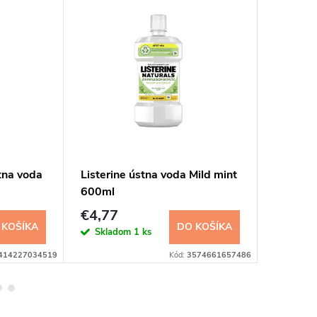
NOVINK
tna voda
Listerine ústna voda Mild mint
Listerin
600ml
voda 8
€4,77
€1,25
 KOŠÍKA
DO KOŠÍKA
Skladom
1 ks
Sklad
414227034519
Kód:
3574661657486