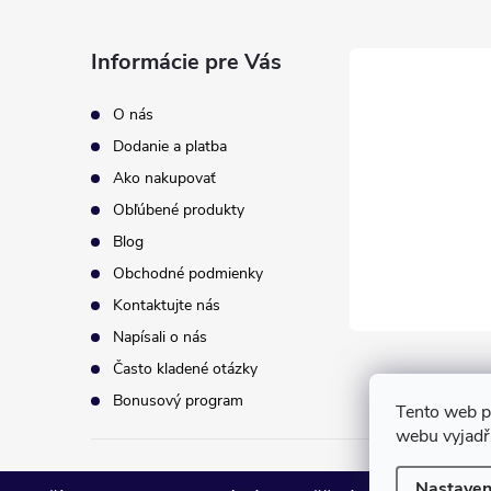
p
Informácie pre Vás
ä
O nás
t
Dodanie a platba
Ako nakupovať
i
Obľúbené produkty
Blog
e
Obchodné podmienky
Kontaktujte nás
Napísali o nás
Často kladené otázky
Bonusový program
Tento web p
webu vyjadřu
Copyright 2026
eurodrogeria
. Všetky práva vyhradené.
Upravi
Nastaven