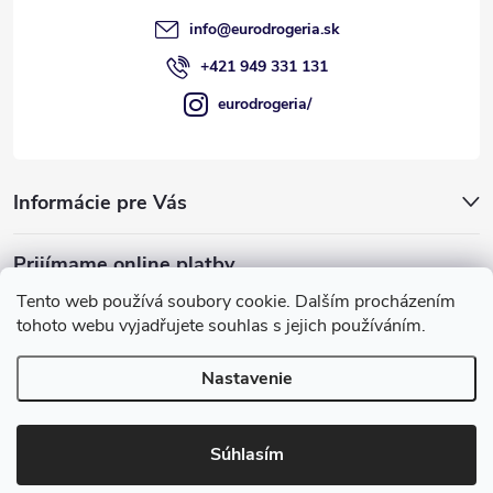
e
info
@
eurodrogeria.sk
+421 949 331 131
eurodrogeria/
Informácie pre Vás
Prijímame online platby
Tento web používá soubory cookie. Dalším procházením
tohoto webu vyjadřujete souhlas s jejich používáním.
Nastavenie
Používame COOKIES, ktoré nám umožňujú
Copyright 2026
eurodrogeria
. Všetky práva vyhradené.
Upraviť
poskytovať pre vás lepšie služby.
nastavenie cookies
Súhlasím
Rozumiem