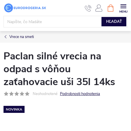
Prejsť
NÁKUPN
KOŠÍK
na
obsah
HĽADAŤ
Vrece na smeti
Paclan silné vrecia na
odpad s vôňou
zaťahovacie uši 35l 14ks
Neohodnotené
Podrobnosti hodnotenia
NOVINKA