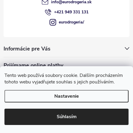
e
info
@
eurodrogeria.sk
+421 949 331 131
eurodrogeria/
Informácie pre Vás
Prijímame online platby
Tento web používá soubory cookie. Dalším procházením
tohoto webu vyjadřujete souhlas s jejich používáním.
Nastavenie
Používame COOKIES, ktoré nám umožňujú
Copyright 2026
eurodrogeria
. Všetky práva vyhradené.
Upraviť
poskytovať pre vás lepšie služby.
nastavenie cookies
Súhlasím
Rozumiem