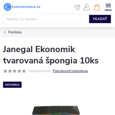
Prejsť
NÁKUPN
KOŠÍK
na
obsah
HĽADAŤ
Pomôcky
Janegal Ekonomik
tvarovaná špongia 10ks
Neohodnotené
Podrobnosti hodnotenia
NOVINKA