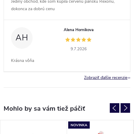
Jediný obchod, kde som kúpila červenú pánsku Rexonu,
dokonca za dobrú cenu
Alena Hornikova
AH
9.7.2026
Krásna vôňa
Zobraziť ďalšie recenzie
NOVINKA