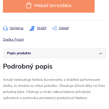
cena:
PRIDAŤ DO KOŠÍKA
Opýtať sa
Strážiť
Zdieľať
Značka:
Frosch
Popis produktu
Podrobný popis
Aviváž neobsahuje farbivá, konzervanty a dráždivé parfumované
zložky. Je vhodná na citlivú pokožku. Obsahuje účinné látky na čisto
prírodnej báze. Ošetruje a chráni vlákna bielizne prírodným
spôsobom a zachováva prirodzenú priedušnosť bielizne.