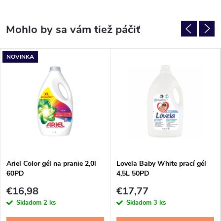
NOVINKA
Ariel Color gél na pranie 2,0l
Lovela Baby White prací gél
60PD
4,5L 50PD
€16,98
€17,77
Skladom
2 ks
Skladom
3 ks