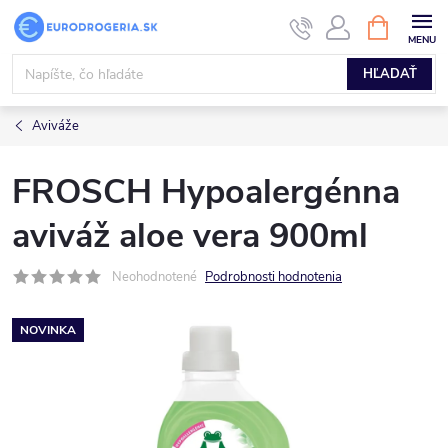
Prejsť
NÁKUPN
KOŠÍK
na
obsah
HĽADAŤ
Aviváže
FROSCH Hypoalergénna
aviváž aloe vera 900ml
Neohodnotené
Podrobnosti hodnotenia
NOVINKA