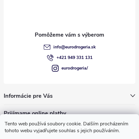
ä
t
i
e
info
@
eurodrogeria.sk
+421 949 331 131
eurodrogeria/
Informácie pre Vás
Prijímame online platby
Tento web používá soubory cookie. Dalším procházením
tohoto webu vyjadřujete souhlas s jejich používáním.