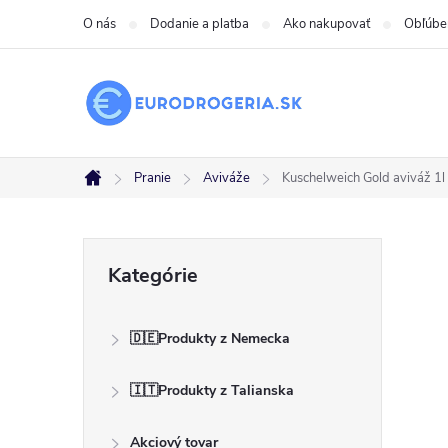
Prejsť
O nás
Dodanie a platba
Ako nakupovať
Obľúbe
na
obsah
Pranie
Aviváže
Kuschelweich Gold aviváž 1
Domov
B
Preskočiť
Kategórie
kategórie
o
🇩🇪Produkty z Nemecka
č
🇮🇹Produkty z Talianska
n
Akciový tovar