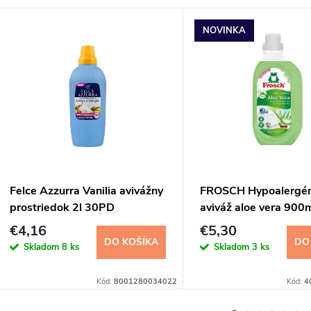
NOVINKA
Felce Azzurra Vanilia avivážny
FROSCH Hypoalergé
prostriedok 2l 30PD
aviváž aloe vera 900
€4,16
€5,30
DO KOŠÍKA
DO
Skladom
8 ks
Skladom
3 ks
Kód:
8001280034022
Kód:
4