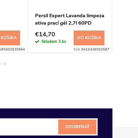
Persil Expert Lavanda limpeza
Dash Col
ativa prací gél 2,7l 60PD
1,1l 20
€14,70
€4,20
 KOŠÍKA
DO KOŠÍKA
Skladom
3 ks
Sklad
585003930964
Kód:
8410436503587
ODOBERAŤ