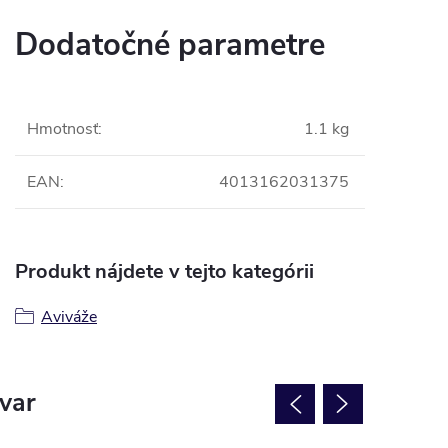
Dodatočné parametre
Hmotnosť
:
1.1 kg
EAN
:
4013162031375
Produkt nájdete v tejto kategórii
Aviváže
ovar