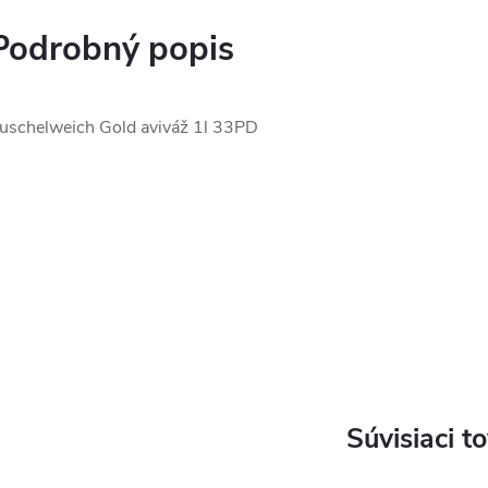
Podrobný popis
uschelweich Gold aviváž 1l 33PD
Súvisiaci t