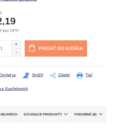
9
2,19
8 bez DPH
otková
:
PRIDAŤ DO KOŠÍKA
Opýtať sa
Strážiť
Zdieľať
Tlač
ka:
Kuschelweich
HELWEICH
SÚVISIACE PRODUKTY
PODOBNÉ (8)