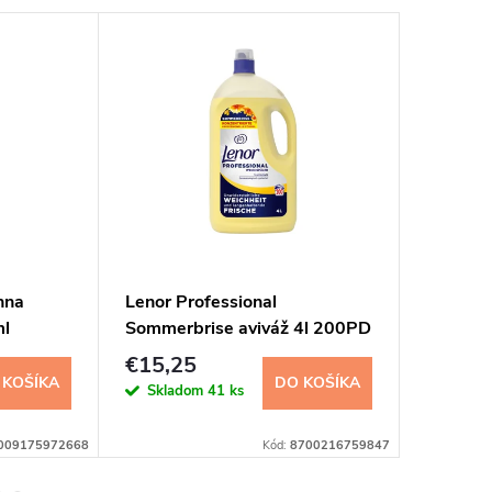
nna
Lenor Professional
Silan Se
ml
Sommerbrise aviváž 4l 200PD
Diamond
540 ml
€15,25
€5,50
 KOŠÍKA
DO KOŠÍKA
Skladom
41 ks
Sklad
009175972668
Kód:
8700216759847