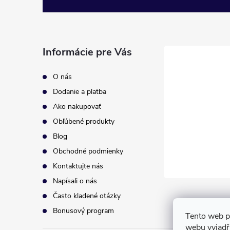
á
p
Informácie pre Vás
ä
O nás
t
Dodanie a platba
Ako nakupovať
i
Obľúbené produkty
Blog
e
Obchodné podmienky
Kontaktujte nás
Napísali o nás
Často kladené otázky
Bonusový program
Tento web p
webu vyjadřu