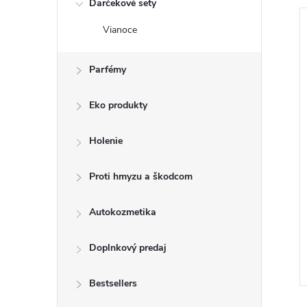
Darčekové sety
Vianoce
NOVINKA
Parfémy
Eko produkty
Holenie
Proti hmyzu a škodcom
ssional Sensitive
Softlan vanilka orchidea žltá
200PD
1l 34PD
Autokozmetika
€2,85
DO KOŠÍKA
DO KOŠÍKA
6 ks
Skladom
5 ks
Doplnkový predaj
Kód:
8700216760294
Kód:
8718951580329
Bestsellers