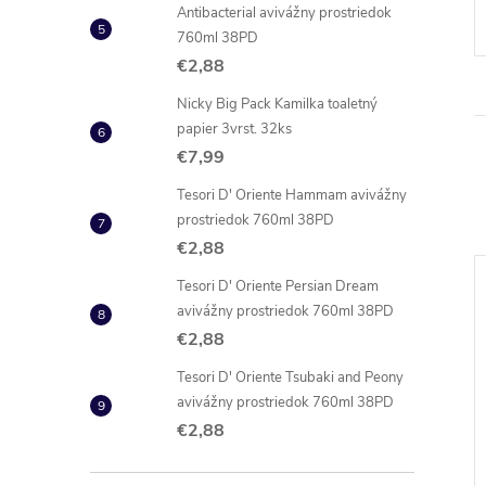
Antibacterial avivážny prostriedok
760ml 38PD
€2,88
Nicky Big Pack Kamilka toaletný
papier 3vrst. 32ks
€7,99
Tesori D' Oriente Hammam avivážny
prostriedok 760ml 38PD
€2,88
Tesori D' Oriente Persian Dream
NOVINKA
–36 %
avivážny prostriedok 760ml 38PD
€5,99
€2,88
Tesori D' Oriente Tsubaki and Peony
avivážny prostriedok 760ml 38PD
€2,88