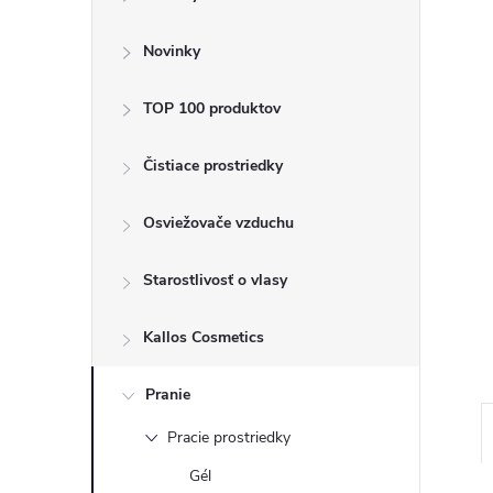
ý
p
Novinky
a
TOP 100 produktov
n
Čistiace prostriedky
e
Osviežovače vzduchu
l
Starostlivosť o vlasy
Kallos Cosmetics
Pranie
Pracie prostriedky
Gél