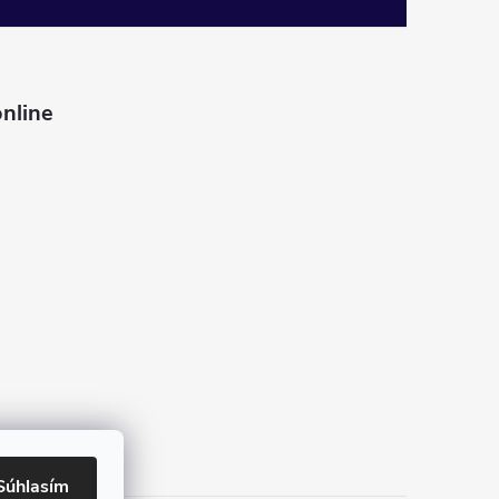
nline
Súhlasím