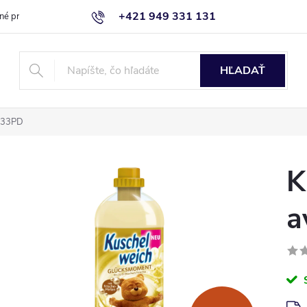
+421 949 331 131
né produkty
Blog
Obchodné podmienky
Kontaktujte nás
HĽADAŤ
l 33PD
K
a