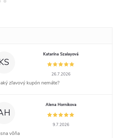
Katarína Szalayová
KS
26.7.2026
jaký zľavový kupón nemáte?
Alena Hornikova
AH
9.7.2026
ásna vôňa