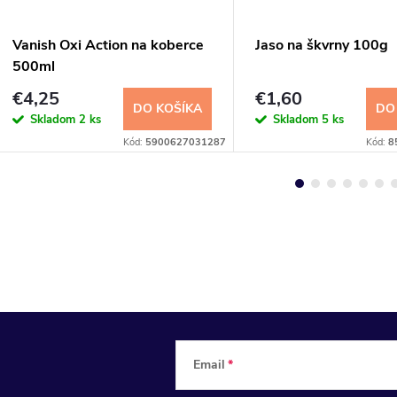
Vanish Oxi Action na koberce
Jaso na škvrny 100g
500ml
€4,25
€1,60
DO KOŠÍKA
DO
Skladom
2 ks
Skladom
5 ks
Kód:
5900627031287
Kód:
8
Email