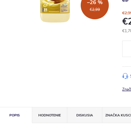
–26 %
€2,99
€2,9
€
€1,7
Jedn
cena
Znač
POPIS
HODNOTENIE
DISKUSIA
ZNAČKA
KUSC