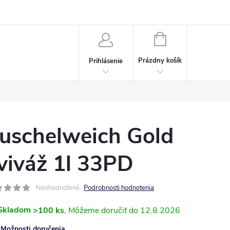
Napísali o nás
Často kladené otázky
Bonusový program
NÁKUPNÝ
KOŠÍK
Prázdny košík
Prihlásenie
uschelweich Gold
viváž 1l 33PD
Neohodnotené
Podrobnosti hodnotenia
Skladom
>100 ks
12.8.2026
Možnosti doručenia