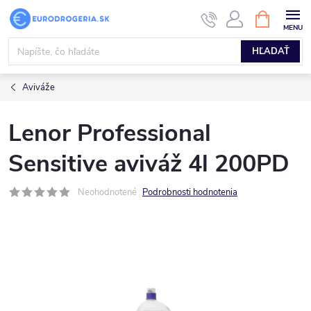
Prejsť
NÁKUPN
KOŠÍK
na
obsah
HĽADAŤ
Aviváže
Lenor Professional
Sensitive aviváž 4l 200PD
Neohodnotené
Podrobnosti hodnotenia