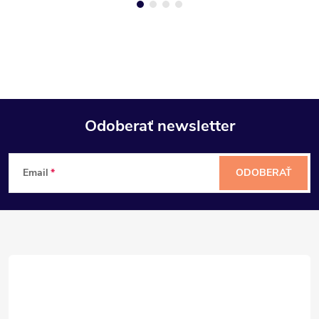
Odoberať newsletter
Z
Email
ODOBERAŤ
á
p
ä
t