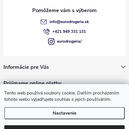
i
e
info
@
eurodrogeria.sk
+421 949 331 131
eurodrogeria/
Informácie pre Vás
Prijímame online platby
Tento web používá soubory cookie. Dalším procházením
tohoto webu vyjadřujete souhlas s jejich používáním.
Nastavenie
Používame COOKIES, ktoré nám umožňujú
Copyright 2026
eurodrogeria
. Všetky práva vyhradené.
Upraviť
poskytovať pre vás lepšie služby.
nastavenie cookies