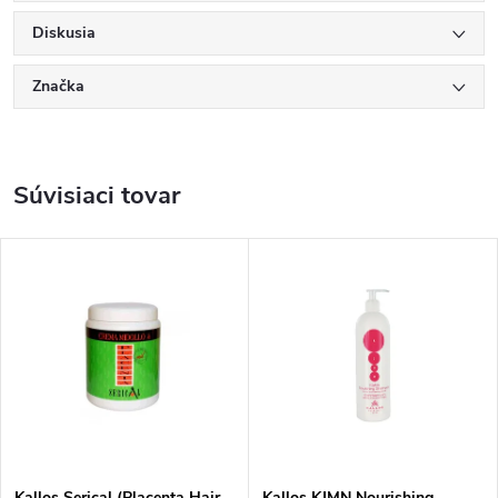
Diskusia
Značka
Súvisiaci tovar
Kallos Serical (Placenta Hair
Kallos KJMN Nourishing