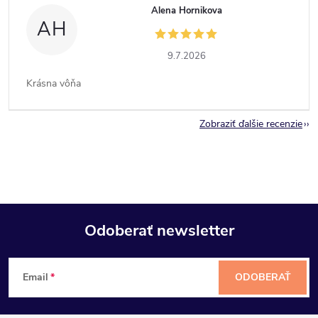
Alena Hornikova
AH
9.7.2026
Krásna vôňa
Zobraziť ďalšie recenzie
Odoberať newsletter
Z
Email
ODOBERAŤ
á