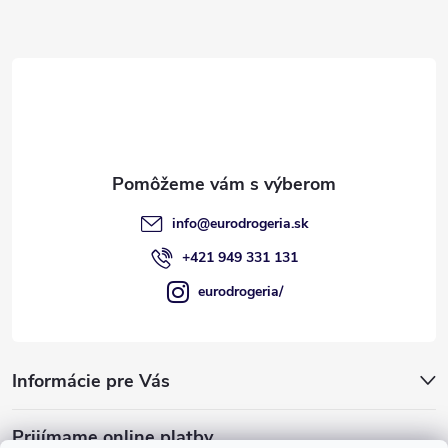
p
ä
t
i
e
info
@
eurodrogeria.sk
+421 949 331 131
eurodrogeria/
Informácie pre Vás
Prijímame online platby