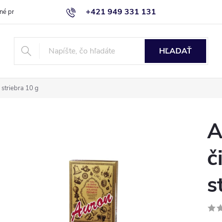
+421 949 331 131
né produkty
Blog
Obchodné podmienky
Kontaktujte nás
HĽADAŤ
a striebra 10 g
A
č
s