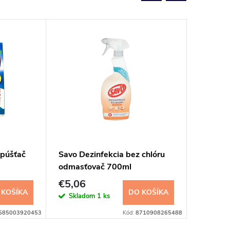
zpúšťač
Savo Dezinfekcia bez chlóru
Glanz M
odmasťovač 700ml
myčky 
€5,06
€1,32
 KOŠÍKA
DO KOŠÍKA
Skladom
1 ks
Sklad
585003920453
Kód:
8710908265488