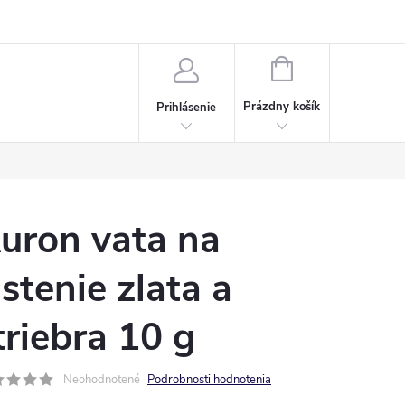
Napísali o nás
Často kladené otázky
Bonusový program
NÁKUPNÝ
KOŠÍK
Prázdny košík
Prihlásenie
uron vata na
istenie zlata a
triebra 10 g
Neohodnotené
Podrobnosti hodnotenia