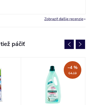
Zobraziť ďalšie recenzie
NOVINK
–4 %
€4,19