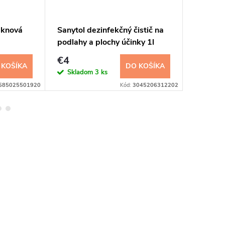
áknová
Sanytol dezinfekčný čistič na
Gold Wa
podlahy a plochy účinky 1l
250ml
€4
€1,44
 KOŠÍKA
DO KOŠÍKA
Skladom
3 ks
Sklad
585025501920
Kód:
3045206312202