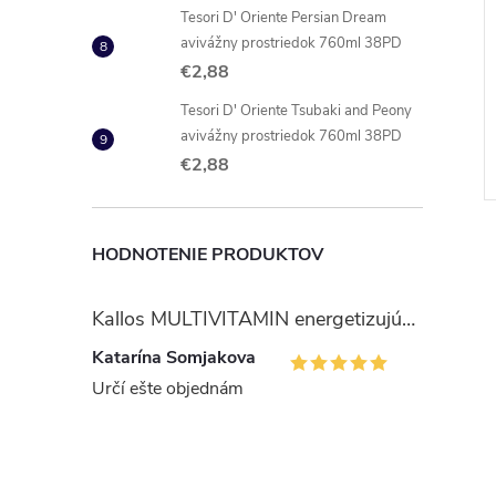
Tesori D' Oriente Persian Dream
avivážny prostriedok 760ml 38PD
r Decor XXL Jumbo
Cif Professional čistič na
€2,88
utierky
nerezové povrchy 750 ml
Tesori D' Oriente Tsubaki and Peony
€4,30
avivážny prostriedok 760ml 38PD
DO KOŠÍKA
DO KOŠÍKA
8 ks
Skladom
6 ks
€2,88
Kód:
8003885213000
Kód:
7615400116690
HODNOTENIE PRODUKTOV
Kallos MULTIVITAMIN energetizujúci šampón na vlasy 1 l
Katarína Somjakova
Určí ešte objednám