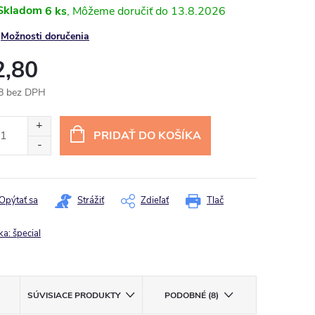
Skladom
6 ks
13.8.2026
Možnosti doručenia
2,80
8 bez DPH
otková
:
PRIDAŤ DO KOŠÍKA
Opýtať sa
Strážiť
Zdieľať
Tlač
ka:
špecial
SÚVISIACE PRODUKTY
PODOBNÉ (8)