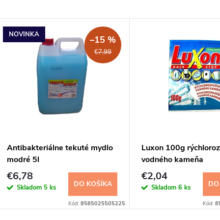
NOVINKA
–15 %
€7,99
Antibakteriálne tekuté mydlo
Luxon 100g rýchloro
modré 5l
vodného kameňa
€6,78
€2,04
DO KOŠÍKA
DO
Skladom
5 ks
Skladom
6 ks
Kód:
8585025505225
Kód:
8