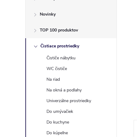
ý
p
Novinky
a
TOP 100 produktov
n
Čistiace prostriedky
Čističe nábytku
e
WC čističe
l
Na riad
Na okná a podlahy
Univerzálne prostriedky
Do umývačiek
Do kuchyne
Do kúpeľne