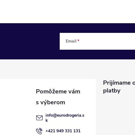
Email
Prijímame o
platby
info
@
eurodrogeria.s
k
+421 949 331 131