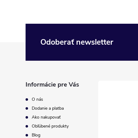
Odoberať newsletter
Z
á
p
Informácie pre Vás
ä
O nás
t
Dodanie a platba
Ako nakupovať
i
Obľúbené produkty
Blog