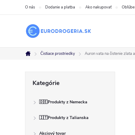
Prejsť
O nás
Dodanie a platba
Ako nakupovať
Obľúbe
na
obsah
Čistiace prostriedky
Auron vata na čistenie zlata 
Domov
B
Preskočiť
Kategórie
kategórie
o
🇩🇪Produkty z Nemecka
č
🇮🇹Produkty z Talianska
n
Akciový tovar