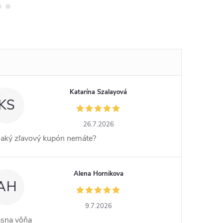
Katarína Szalayová
KS
26.7.2026
jaký zľavový kupón nemáte?
Alena Hornikova
AH
9.7.2026
ásna vôňa