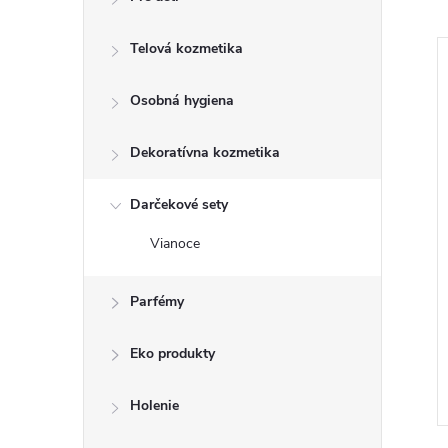
Telová kozmetika
–32 %
Osobná hygiena
€0,77
Dekoratívna kozmetika
Darčekové sety
Vianoce
istič keramických
Kozmetická pemza biela
Parfémy
50ml
Eko produkty
€0,52
DO KOŠÍKA
DO KOŠÍKA
 ks
Skladom
6 ks
Holenie
Kód:
5998466115633
Kód:
8585025508523