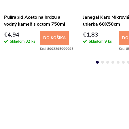
Pulirapid Aceto na hrdzu a
Janegal Karo Mikrovl
vodný kameň s octom 750ml
utierka 60X50cm
€4,94
€1,83
DO KOŠÍKA
DO
Skladom
32 ks
Skladom
9 ks
Kód:
8002295000095
Kód:
8