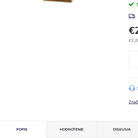
€
€2,2
Jedn
cena
Znač
POPIS
HODNOTENIE
DISKUSIA