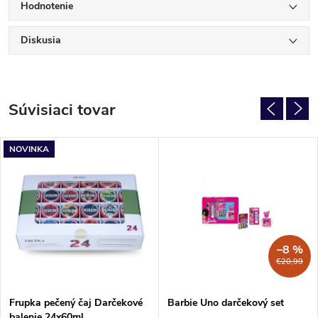
Hodnotenie
Diskusia
Súvisiaci tovar
NOVINKA
–8 %
€20,99
Frupka pečený čaj Darčekové
Barbie Uno darčekový set
balenie 24x60ml