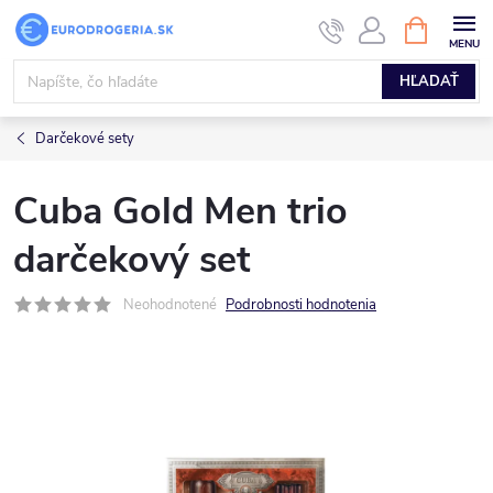
Prejsť
NÁKUPN
KOŠÍK
na
obsah
HĽADAŤ
Darčekové sety
Cuba Gold Men trio
darčekový set
Neohodnotené
Podrobnosti hodnotenia