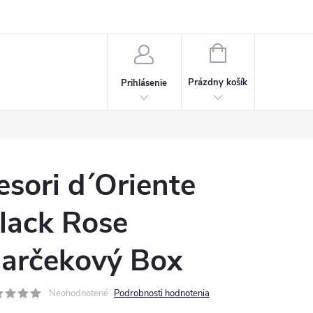
Napísali o nás
Často kladené otázky
Bonusový program
NÁKUPNÝ
KOŠÍK
Prázdny košík
Prihlásenie
esori d´Oriente
lack Rose
arčekový Box
Neohodnotené
Podrobnosti hodnotenia