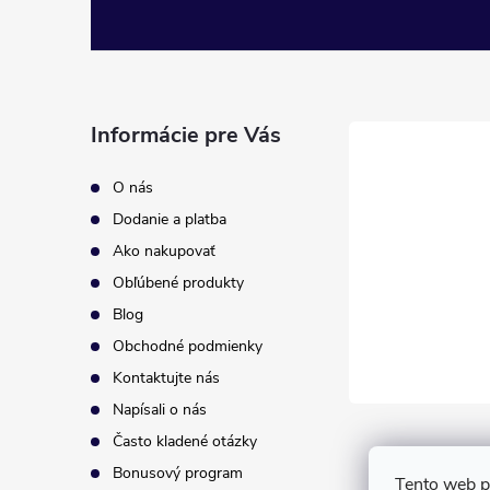
Z
á
p
Informácie pre Vás
ä
O nás
t
Dodanie a platba
Ako nakupovať
i
Obľúbené produkty
Blog
e
Obchodné podmienky
Kontaktujte nás
Napísali o nás
Často kladené otázky
Bonusový program
Tento web p