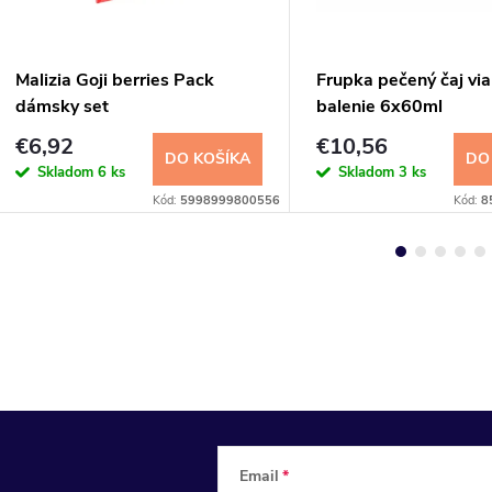
Malizia Goji berries Pack
Frupka pečený čaj vi
dámsky set
balenie 6x60ml
€6,92
€10,56
DO KOŠÍKA
DO
Skladom
6 ks
Skladom
3 ks
Kód:
5998999800556
Kód:
8
Email