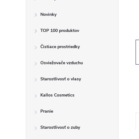
ý
p
Novinky
a
TOP 100 produktov
n
Čistiace prostriedky
e
Osviežovače vzduchu
l
Starostlivosť o vlasy
Kallos Cosmetics
Pranie
Starostlivosť o zuby