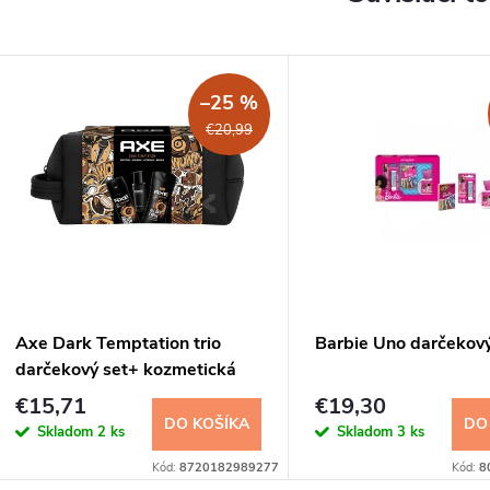
–25 %
€20,99
Axe Dark Temptation trio
Barbie Uno darčekový
darčekový set+ kozmetická
taška
€15,71
€19,30
DO KOŠÍKA
DO
Skladom
2 ks
Skladom
3 ks
Kód:
8720182989277
Kód:
8