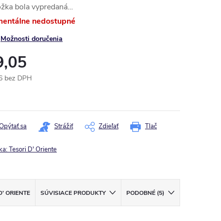
ožka bola vypredaná…
entálne nedostupné
Možnosti doručenia
9,05
6 bez DPH
otková
:
Opýtať sa
Strážiť
Zdieľať
Tlač
ka:
Tesori D' Oriente
D' ORIENTE
SÚVISIACE PRODUKTY
PODOBNÉ (5)