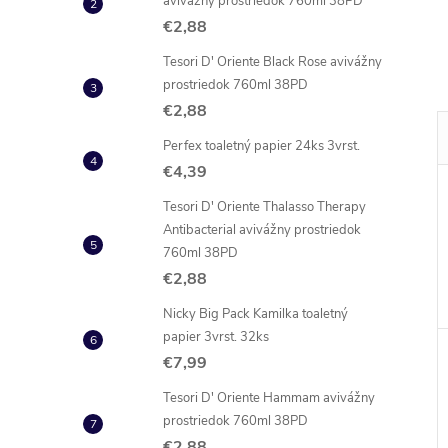
avivážny prostriedok 760ml 38PD
€2,88
Tesori D' Oriente Black Rose avivážny
prostriedok 760ml 38PD
€2,88
Perfex toaletný papier 24ks 3vrst.
€4,39
Tesori D' Oriente Thalasso Therapy
Antibacterial avivážny prostriedok
760ml 38PD
€2,88
Nicky Big Pack Kamilka toaletný
papier 3vrst. 32ks
€7,99
Tesori D' Oriente Hammam avivážny
prostriedok 760ml 38PD
€2,88