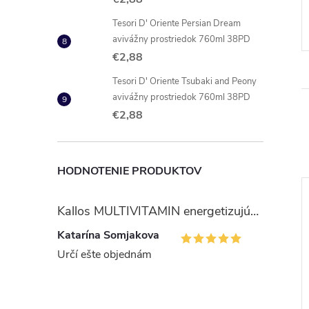
Tesori D' Oriente Persian Dream
avivážny prostriedok 760ml 38PD
€2,88
Tesori D' Oriente Tsubaki and Peony
avivážny prostriedok 760ml 38PD
€2,88
HODNOTENIE PRODUKTOV
Kallos MULTIVITAMIN energetizujúci šampón na vlasy 1 l
Katarína Somjakova
Určí ešte objednám