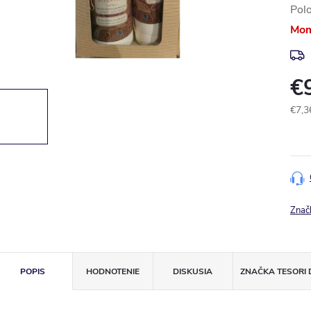
Pol
Mom
€
€7,3
Jedn
cena
Znač
POPIS
HODNOTENIE
DISKUSIA
ZNAČKA
TESORI 