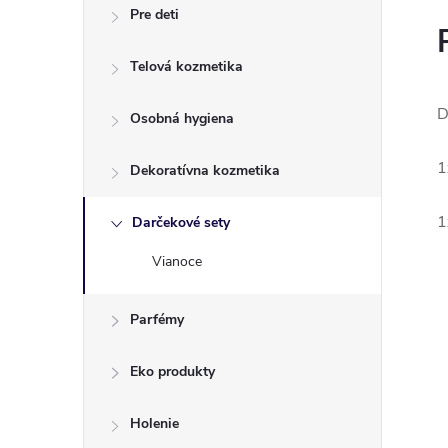
Pre deti
Telová kozmetika
D
Osobná hygiena
1
Dekoratívna kozmetika
1
Darčekové sety
Vianoce
Parfémy
Eko produkty
Holenie