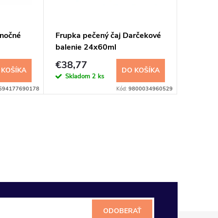
anočné
Frupka pečený čaj Darčekové
Be a Un
balenie 24x60ml
€38,77
€19,3
 KOŠÍKA
DO KOŠÍKA
Skladom
2 ks
Sklad
594177690178
Kód:
9800034960529
ODOBERAŤ