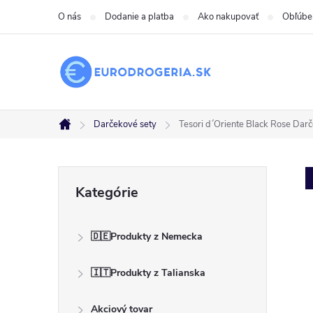
Prejsť
O nás
Dodanie a platba
Ako nakupovať
Obľúbe
na
obsah
Darčekové sety
Tesori d´Oriente Black Rose Dar
Domov
B
Preskočiť
Kategórie
kategórie
o
🇩🇪Produkty z Nemecka
č
🇮🇹Produkty z Talianska
n
Akciový tovar