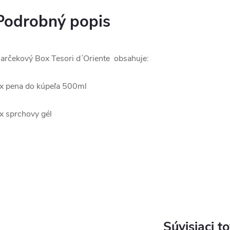
Podrobný popis
arčekový Box Tesori d´Oriente obsahuje:
x pena do kúpeľa 500ml
x sprchovy gél
Súvisiaci t