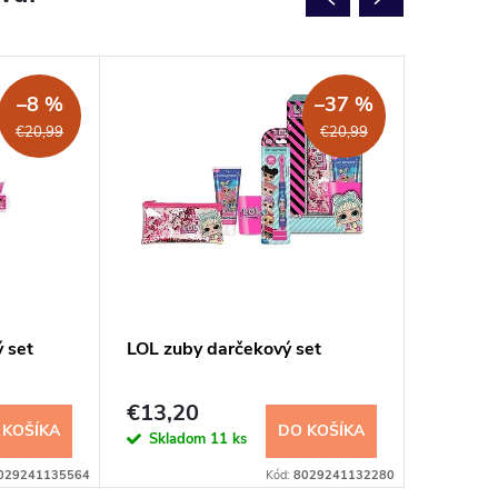
–8 %
–37 %
€20,99
€20,99
 set
LOL zuby darčekový set
LOL zub
€13,20
€17,2
 KOŠÍKA
DO KOŠÍKA
Skladom
11 ks
Sklad
029241135564
Kód:
8029241132280