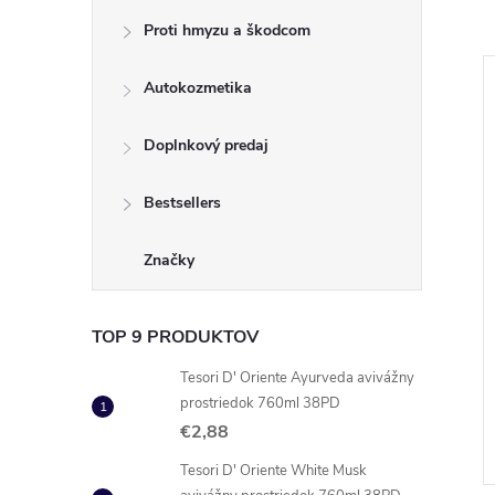
Proti hmyzu a škodcom
Autokozmetika
–8 %
–33 %
€20,99
€9,99
Doplnkový predaj
Bestsellers
Značky
TOP 9 PRODUKTOV
uraverde
Gillette Mach3 Darčeková
set
Sada holiaci strojček + pena
Tesori D' Oriente Ayurveda avivážny
100ml
prostriedok 760ml 38PD
€6,67
DO KOŠÍKA
DO KOŠÍKA
€2,88
 ks
Skladom
45 ks
Tesori D' Oriente White Musk
Kód:
8029241135489
Kód:
8001090572080