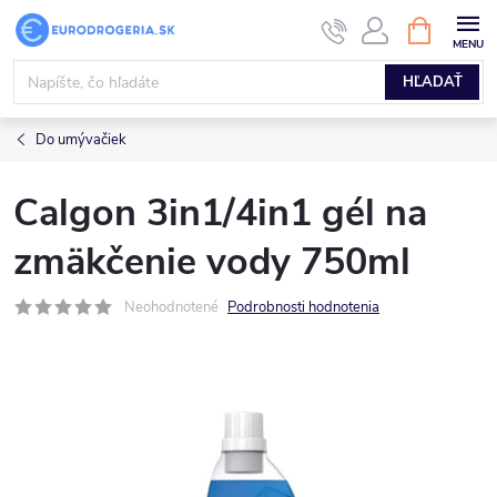
Prejsť
NÁKUPN
KOŠÍK
na
obsah
HĽADAŤ
Do umývačiek
Calgon 3in1/4in1 gél na
zmäkčenie vody 750ml
Neohodnotené
Podrobnosti hodnotenia