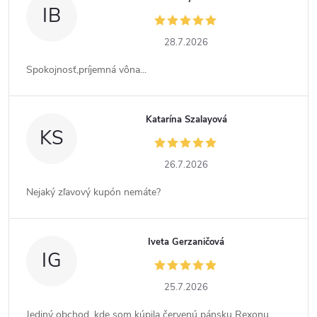
IB
28.7.2026
Spokojnosť,príjemná vôna...
Katarína Szalayová
KS
26.7.2026
Nejaký zľavový kupón nemáte?
Iveta Gerzaničová
IG
25.7.2026
Jediný obchod, kde som kúpila červenú pánsku Rexonu,