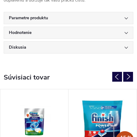
odplaveniu a udržuje tak vašu práčku čistú.
Parametre produktu
Hodnotenie
Diskusia
Súvisiaci tovar