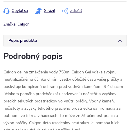
cena:
Opýtať sa
Strážiť
Zdieľať
Značka:
Calgon
Popis produktu
Podrobný popis
Calgon gel na zmäkčenie vody 750ml Calgon Gel vďaka svojmu
neutralizačnému účinku chráni všetky dôležité časti vašej práčky a
poskytuje komplexnú ochranu pred vodným kameňom. S čistiacim
účinkom pomáha predchádzať usadzovaniu nečistôt a zvyškov
pracích tekutých prostriedkov vo vnútri práčky. Vodný kameň,
nečistoty a zvyšky tekutého pracieho prostriedku sa hromadia za
bubnom, vo filtri a v hadiciach. To môže znížiť účinnosť prania a
výkon práčky. Calgon tieto usadeniny neutraluzuje, pomáha k ich