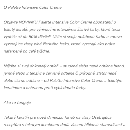
O Palette Intensive Color Creme
Objavte NOVINKU Palette Intensive Color Creme obohatenú o
tekutý keratín pre výnimočne intenzívne, žiarivé farby, ktoré teraz
vydržia až do 50% dlhšie!* Užite si svoju obľúbenú farbu a zdravo
vyzerajúce vlasy plné žiarivého lesku, ktoré vyzerajú ako práve
nafarbené po celé týždne.
Nájdite si svoj dokonalý odtieň – studené alebo teplé odtiene blond,
jemné alebo intenzívne červené odtiene či prírodné, zlatohnedé
alebo čierne odtiene – od Palette Intensive Color Creme s tekutým
keratínom a ochranou proti vyblednutiu farby.
Ako to funguje
Tekutý keratín pre novú dimenziu farieb na vlasy Ošetrujúca
receptúra s tekutým keratínom dodá vlasom hĺbkovú starostlivosť a