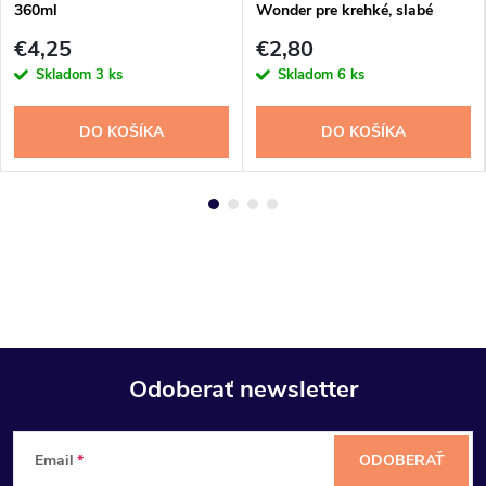
360ml
Wonder pre krehké, slabé
vlasy 250 ml
€4,25
€2,80
Skladom
3 ks
Skladom
6 ks
DO KOŠÍKA
DO KOŠÍKA
Odoberať newsletter
Z
Email
ODOBERAŤ