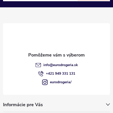
á
p
ä
t
i
e
info
@
eurodrogeria.sk
+421 949 331 131
eurodrogeria/
Informácie pre Vás