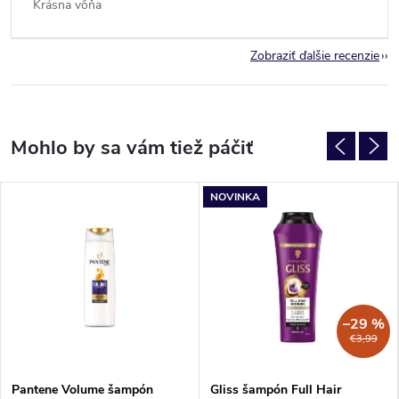
Krásna vôňa
Zobraziť ďalšie recenzie
NOVINKA
–29 %
€3,99
Pantene Volume šampón
Gliss šampón Full Hair