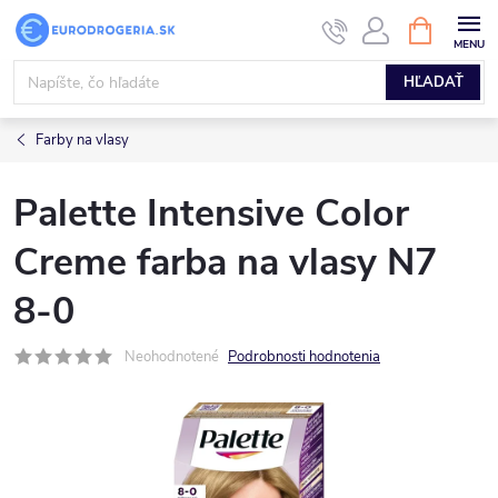
Prejsť
NÁKUPN
KOŠÍK
na
obsah
HĽADAŤ
Farby na vlasy
Palette Intensive Color
Creme farba na vlasy N7
8-0
Neohodnotené
Podrobnosti hodnotenia