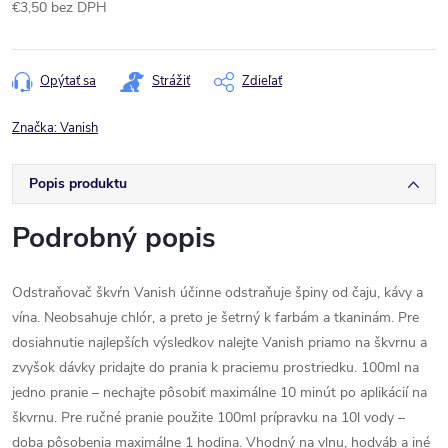
€3,50 bez DPH
Jednotková
cena:
Opýtať sa
Strážiť
Zdieľať
Značka:
Vanish
Popis produktu
Podrobný popis
Odstraňovač škvŕn Vanish účinne odstraňuje špiny od čaju, kávy a
vína. Neobsahuje chlór, a preto je šetrný k farbám a tkaninám. Pre
dosiahnutie najlepších výsledkov nalejte Vanish priamo na škvrnu a
zvyšok dávky pridajte do prania k praciemu prostriedku. 100ml na
jedno pranie – nechajte pôsobiť maximálne 10 minút po aplikácií na
škvrnu. Pre ručné pranie použite 100ml prípravku na 10l vody –
doba pôsobenia maximálne 1 hodina. Vhodný na vlnu, hodváb a iné