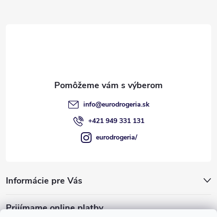
p
ä
t
i
e
info
@
eurodrogeria.sk
+421 949 331 131
eurodrogeria/
Informácie pre Vás
Prijímame online platby