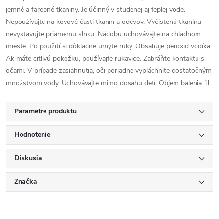
jemné a farebné tkaniny. Je účinný v studenej aj teplej vode.
Nepoužívajte na kovové časti tkanín a odevov. Vyčistenú tkaninu
nevystavujte priamemu slnku. Nádobu uchovávajte na chladnom
mieste. Po použití si dôkladne umyte ruky. Obsahuje peroxid vodíka.
Ak máte citlivú pokožku, používajte rukavice. Zabráňte kontaktu s
očami. V prípade zasiahnutia, oči poriadne vypláchnite dostatočným
množstvom vody. Uchovávajte mimo dosahu detí. Objem balenia 1l.
Parametre produktu
Hodnotenie
Diskusia
Značka