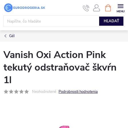
Prejsť
NÁKUPN
KOŠÍK
na
obsah
HĽADAŤ
Gél
Vanish Oxi Action Pink
tekutý odstraňovač škvŕn
1l
Neohodnotené
Podrobnosti hodnotenia