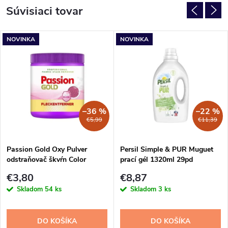
Súvisiaci tovar
NOVINKA
NOVINKA
–36 %
–22 %
€5,99
€11,39
Passion Gold Oxy Pulver
Persil Simple & PUR Muguet
odstraňovač škvŕn Color
prací gél 1320ml 29pd
prášok 600 g
€3,80
€8,87
Skladom
54 ks
Skladom
3 ks
DO KOŠÍKA
DO KOŠÍKA