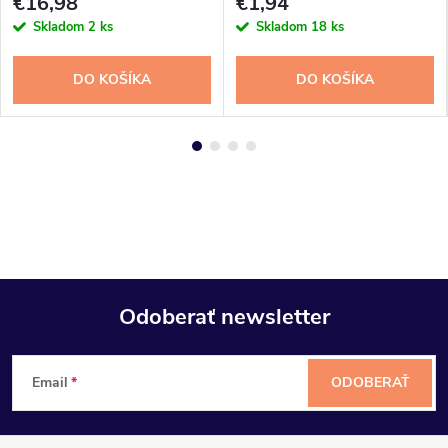
€16,98
€1,94
Skladom
2 ks
Skladom
18 ks
DO KOŠÍKA
DO KOŠÍKA
Odoberať newsletter
Z
Email
ODOBERAŤ
á