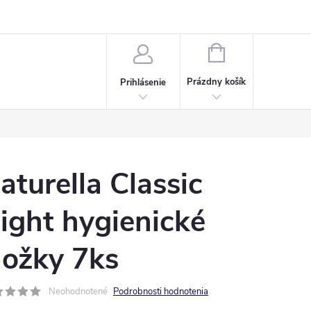
Napísali o nás
Často kladené otázky
Bonusový program
NÁKUPNÝ
KOŠÍK
Prázdny košík
Prihlásenie
aturella Classic
ight hygienické
ložky 7ks
Neohodnotené
Podrobnosti hodnotenia