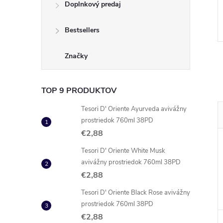
Doplnkový predaj
€5,29
DO KOŠÍKA
DO KOŠÍKA
 ks
Skladom
3 ks
Bestsellers
Kód:
8004283158061
Kód:
5038483182963
Značky
TOP 9 PRODUKTOV
Tesori D' Oriente Ayurveda avivážny
prostriedok 760ml 38PD
€2,88
Tesori D' Oriente White Musk
avivážny prostriedok 760ml 38PD
€2,88
Tesori D' Oriente Black Rose avivážny
prostriedok 760ml 38PD
€2,88