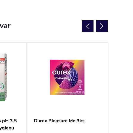
ovar
 pH 3.5
Durex Pleasure Me 3ks
Nivea I
hygienu
intímnu