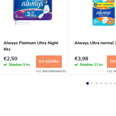
Always Platinum Ultra Night
Always Ultra normal 
6ks
€2,50
€3,98
DO KOŠÍKA
DO
Skladom
9 ks
Skladom
11 ks
Kód:
8001090445032
Kód:
4