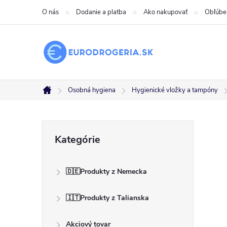
Prejsť
O nás
Dodanie a platba
Ako nakupovať
Obľúbe
na
obsah
Osobná hygiena
Hygienické vložky a tampóny
Domov
B
Preskočiť
Kategórie
kategórie
o
🇩🇪Produkty z Nemecka
č
🇮🇹Produkty z Talianska
n
Akciový tovar