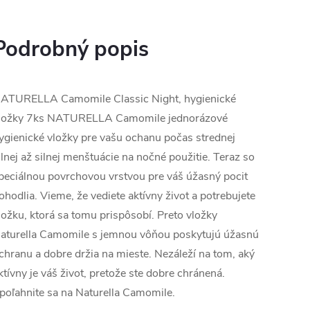
Podrobný popis
ATURELLA Camomile Classic Night, hygienické
ložky 7ks NATURELLA Camomile jednorázové
ygienické vložky pre vašu ochanu počas strednej
ilnej až silnej menštuácie na nočné použitie. Teraz so
peciálnou povrchovou vrstvou pre váš úžasný pocit
ohodlia. Vieme, že vediete aktívny život a potrebujete
ložku, ktorá sa tomu prispôsobí. Preto vložky
aturella Camomile s jemnou vôňou poskytujú úžasnú
chranu a dobre držia na mieste. Nezáleží na tom, aký
ktívny je váš život, pretože ste dobre chránená.
poľahnite sa na Naturella Camomile.