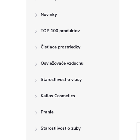
ý
p
Novinky
a
TOP 100 produktov
n
Čistiace prostriedky
e
Osviežovače vzduchu
l
Starostlivosť o vlasy
Kallos Cosmetics
Pranie
Starostlivosť o zuby