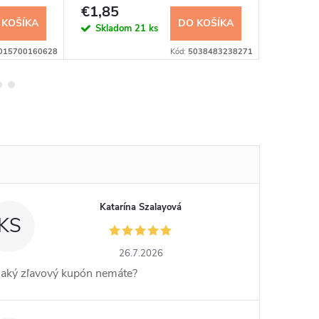
€1,85
€3,30
 KOŠÍKA
DO KOŠÍKA
Skladom
21 ks
Sklad
015700160628
Kód:
5038483238271
Katarína Szalayová
KS
26.7.2026
jaký zľavový kupón nemáte?