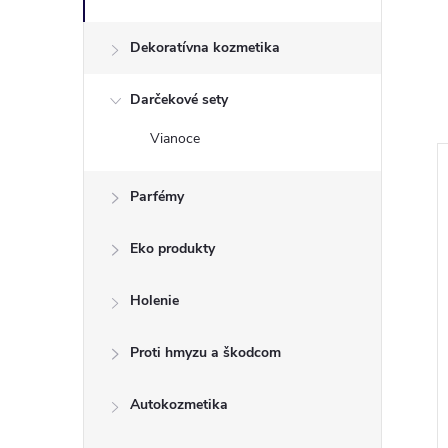
Dekoratívna kozmetika
Darčekové sety
Vianoce
NOVINKA
Parfémy
Eko produkty
Holenie
Proti hmyzu a škodcom
Autokozmetika
emina emulzia pre
DUREX Lubrikačný gél
gienu 300ml
Warming 50 ml