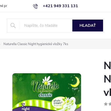
+421 949 331 131
né produkty
Blog
Obchodné podmienky
Kontaktujte nás
HĽADAŤ
Naturella Classic Night hygienické vložky 7ks
N
N
v