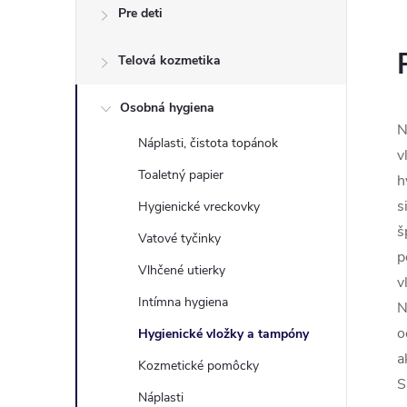
Pre deti
Telová kozmetika
Osobná hygiena
N
Náplasti, čistota topánok
v
Toaletný papier
h
s
Hygienické vreckovky
š
Vatové tyčinky
p
Vlhčené utierky
v
Intímna hygiena
N
o
Hygienické vložky a tampóny
a
Kozmetické pomôcky
S
Náplasti