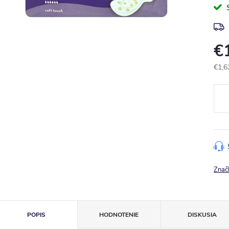
€
€1,6
Jedn
cena
Znač
POPIS
HODNOTENIE
DISKUSIA