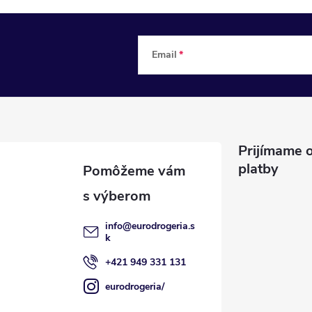
Email
Prijímame o
platby
info
@
eurodrogeria.s
k
+421 949 331 131
eurodrogeria/