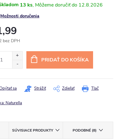
Skladom
13 ks
12.8.2026
Možnosti doručenia
1,99
2 bez DPH
otková
:
PRIDAŤ DO KOŠÍKA
Opýtať sa
Strážiť
Zdieľať
Tlač
ka:
Naturella
SÚVISIACE PRODUKTY
PODOBNÉ (8)