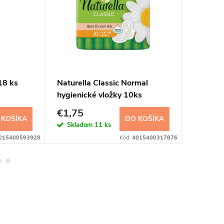
18 ks
Naturella Classic Normal
Naturell
hygienické vložky 10ks
hygieni
€1,75
€3,29
 KOŠÍKA
DO KOŠÍKA
Skladom
11 ks
Sklad
015400593928
Kód:
4015400317876