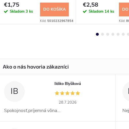
200ml
€1,75
€2,58
DO KOŠÍKA
DO
Skladom
3 ks
Skladom
14 ks
Kód:
5010232967854
Kód:
8
Ildiko Blyšíková
IB
28.7.2026
Spokojnosť,príjemná vôna...
Ne