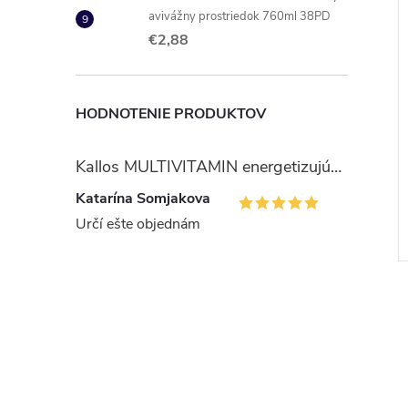
avivážny prostriedok 760ml 38PD
€2,88
HODNOTENIE PRODUKTOV
ltra Normal
Always Duo Ultra Normal
Kallos MULTIVITAMIN energetizujúci šampón na vlasy 1 l
vložky 10ks
20ks
Katarína Somjakova
€3,02
DO KOŠÍKA
DO KOŠÍKA
Určí ešte objednám
4 ks
Skladom
7 ks
Kód:
4015400125037
Kód:
8006540995839