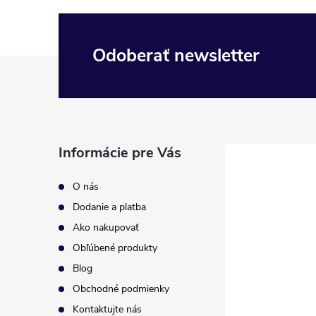
Odoberať newsletter
Z
á
p
Informácie pre Vás
ä
O nás
t
Dodanie a platba
Ako nakupovať
i
Obľúbené produkty
Blog
e
Obchodné podmienky
Kontaktujte nás