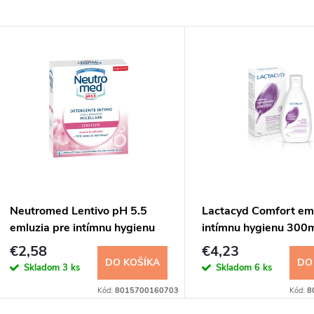
Neutromed Lentivo pH 5.5
Lactacyd Comfort emu
emluzia pre intímnu hygienu
intímnu hygienu 300
200ml
€2,58
€4,23
DO KOŠÍKA
DO
Skladom
3 ks
Skladom
6 ks
Kód:
8015700160703
Kód:
8