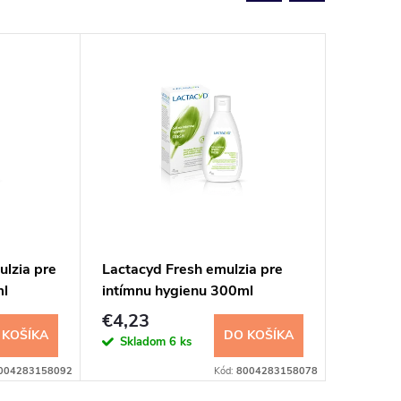
lzia pre
Lactacyd Fresh emulzia pre
Lactacy
ml
intímnu hygienu 300ml
pre int
€4,23
€4,23
 KOŠÍKA
DO KOŠÍKA
Skladom
6 ks
Sklad
004283158092
Kód:
8004283158078