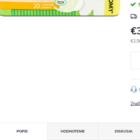
€
€2,5
Jedn
cena
Znač
POPIS
HODNOTENIE
DISKUSIA