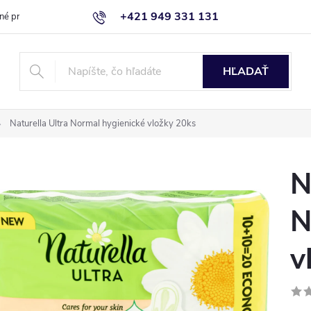
+421 949 331 131
né produkty
Blog
Obchodné podmienky
Kontaktujte nás
HĽADAŤ
Naturella Ultra Normal hygienické vložky 20ks
N
N
v