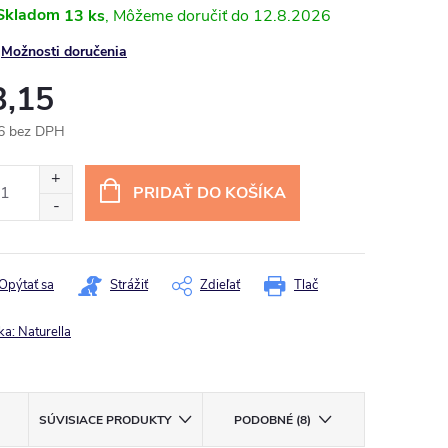
Skladom
13 ks
12.8.2026
Možnosti doručenia
3,15
6 bez DPH
otková
:
PRIDAŤ DO KOŠÍKA
Opýtať sa
Strážiť
Zdieľať
Tlač
ka:
Naturella
SÚVISIACE PRODUKTY
PODOBNÉ (8)