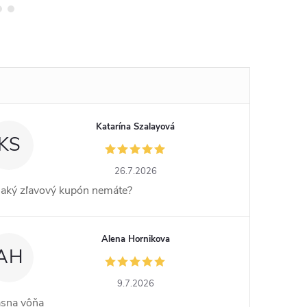
Katarína Szalayová
KS
26.7.2026
jaký zľavový kupón nemáte?
Alena Hornikova
AH
9.7.2026
ásna vôňa