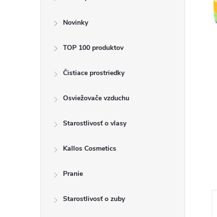
ý
p
Novinky
a
TOP 100 produktov
n
Čistiace prostriedky
e
Osviežovače vzduchu
l
Starostlivosť o vlasy
Kallos Cosmetics
Pranie
Starostlivosť o zuby