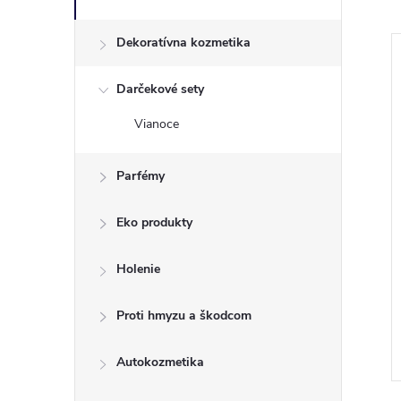
Dekoratívna kozmetika
Darčekové sety
Vianoce
Parfémy
Eko produkty
emina emulzia pre
Durex Intense kondómy 3ks
Holenie
gienu 300ml
Proti hmyzu a škodcom
€2,48
DO KOŠÍKA
DO KOŠÍKA
 ks
Skladom
24 ks
Autokozmetika
Kód:
8004283158061
Kód:
5038483733998