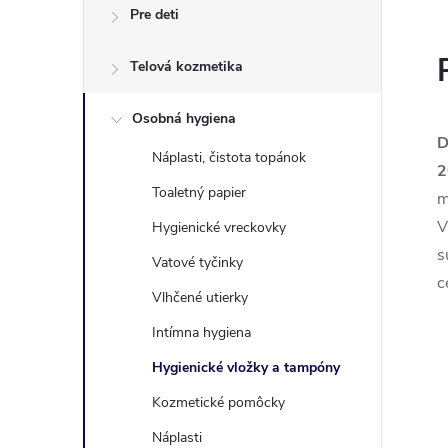
Pre deti
Telová kozmetika
Osobná hygiena
D
Náplasti, čistota topánok
2
Toaletný papier
m
V
Hygienické vreckovky
s
Vatové tyčinky
c
Vlhčené utierky
Intímna hygiena
Hygienické vložky a tampóny
Kozmetické pomôcky
Náplasti