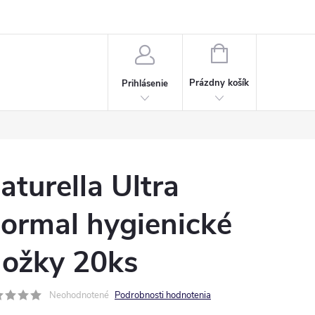
Napísali o nás
Často kladené otázky
Bonusový program
NÁKUPNÝ
KOŠÍK
Prázdny košík
Prihlásenie
aturella Ultra
ormal hygienické
ložky 20ks
Neohodnotené
Podrobnosti hodnotenia