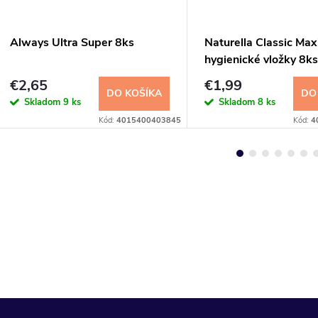
Always Ultra Super 8ks
Naturella Classic Max
hygienické vložky 8ks
€2,65
€1,99
DO KOŠÍKA
DO
Skladom
9 ks
Skladom
8 ks
Kód:
4015400403845
Kód:
4