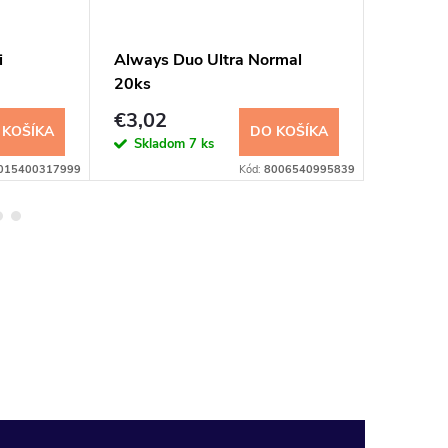
i
Always Duo Ultra Normal
Naturell
20ks
hygieni
€3,02
€1,99
 KOŠÍKA
DO KOŠÍKA
Skladom
7 ks
Sklad
015400317999
Kód:
8006540995839