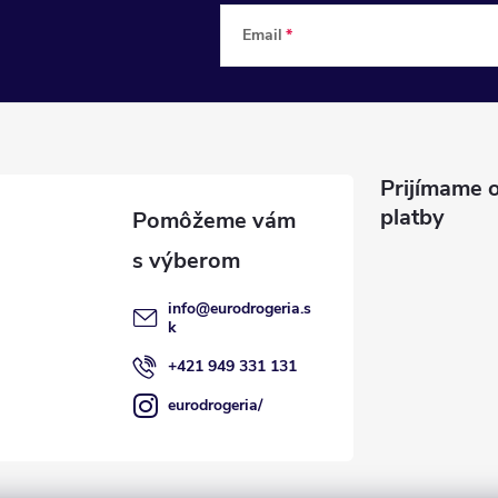
Email
Prijímame o
platby
info
@
eurodrogeria.s
k
+421 949 331 131
eurodrogeria/