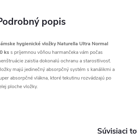
Podrobný popis
ámske hygienické vložky Naturella Ultra Normal
0 ks
s príjemnou vôňou harmančeka vám počas
enštruácie zaistia dokonalú ochranu a starostlivosť.
ložky majú jedinečný absorpčný systém s kanálikmi a
uper absorpčné vlákna, ktoré tekutinu rozvádzajú po
elej ploche vložky.
Súvisiaci t