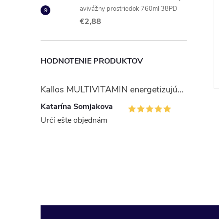
avivážny prostriedok 760ml 38PD
€2,88
inum Ultra Night
Ria Organic Tampóny Normal
16ks
€4,01
HODNOTENIE PRODUKTOV
DO KOŠÍKA
DO KOŠÍKA
 ks
Skladom
1 ks
Kód:
8001090445032
Kód:
4052199530000
Kallos MULTIVITAMIN energetizujúci šampón na vlasy 1 l
Katarína Somjakova
Určí ešte objednám