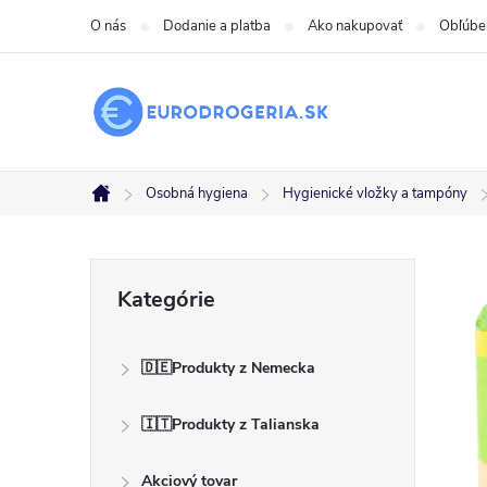
Prejsť
O nás
Dodanie a platba
Ako nakupovať
Obľúbe
na
obsah
Osobná hygiena
Hygienické vložky a tampóny
Domov
B
Preskočiť
Kategórie
kategórie
o
🇩🇪Produkty z Nemecka
č
🇮🇹Produkty z Talianska
n
Akciový tovar