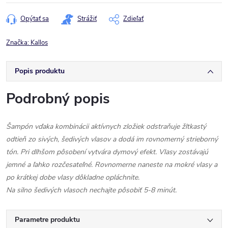
cena:
Opýtať sa
Strážiť
Zdieľať
Značka:
Kallos
Popis produktu
Podrobný popis
Šampón vďaka kombinácii aktívnych zložiek odstraňuje žltkastý
odtieň zo sivých, šedivých vlasov a dodá im rovnomerný strieborný
tón. Pri dlhšom pôsobení vytvára dymový efekt. Vlasy zostávajú
jemné a ľahko rozčesateľné. Rovnomerne naneste na mokré vlasy a
po krátkej dobe vlasy dôkladne opláchnite.
Na silno šedivých vlasoch nechajte pôsobiť 5-8 minút.
Parametre produktu