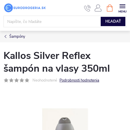
Prejsť
NÁKUPN
KOŠÍK
na
obsah
HĽADAŤ
Šampóny
Kallos Silver Reflex
šampón na vlasy 350ml
Neohodnotené
Podrobnosti hodnotenia