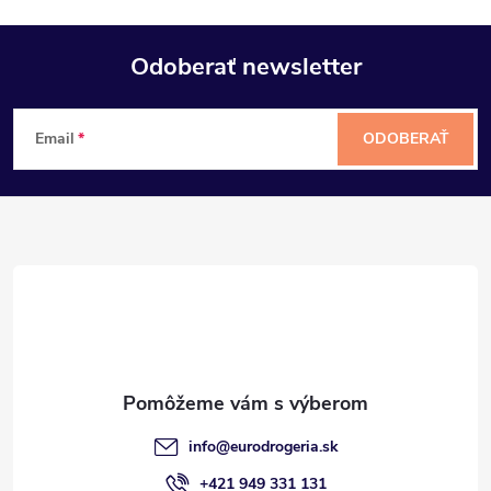
Odoberať newsletter
Z
Email
ODOBERAŤ
á
p
ä
t
i
e
info
@
eurodrogeria.sk
+421 949 331 131