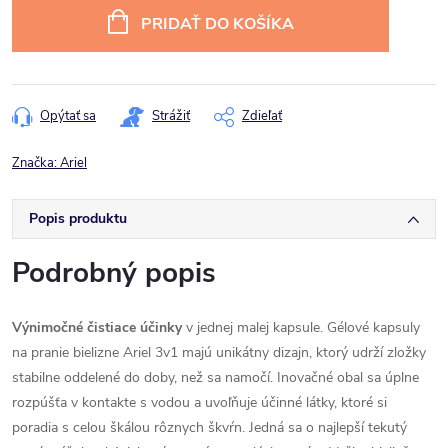
cena:
PRIDAŤ DO KOŠÍKA
Opýtať sa
Strážiť
Zdieľať
Značka:
Ariel
Popis produktu
Podrobný popis
Výnimočné čistiace účinky
v jednej malej kapsule. Gélové kapsuly
na pranie bielizne Ariel 3v1 majú unikátny dizajn, ktorý udrží zložky
stabilne oddelené do doby, než sa namočí. Inovačné obal sa úplne
rozpúšťa v kontakte s vodou a uvoľňuje účinné látky, ktoré si
poradia s celou škálou rôznych škvŕn. Jedná sa o najlepší tekutý