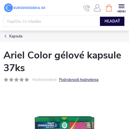
Prejsť
NÁKUPN
KOŠÍK
na
obsah
HĽADAŤ
Kapsula
Ariel Color gélové kapsule
37ks
Neohodnotené
Podrobnosti hodnotenia