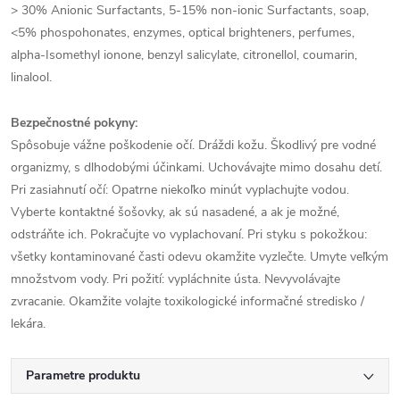
> 30% Anionic Surfactants, 5-15% non-ionic Surfactants, soap,
<5% phospohonates, enzymes, optical brighteners, perfumes,
alpha-Isomethyl ionone, benzyl salicylate, citronellol, coumarin,
linalool.
Bezpečnostné pokyny:
Spôsobuje vážne poškodenie očí. Dráždi kožu. Škodlivý pre vodné
organizmy, s dlhodobými účinkami. Uchovávajte mimo dosahu detí.
Pri zasiahnutí očí: Opatrne niekoľko minút vyplachujte vodou.
Vyberte kontaktné šošovky, ak sú nasadené, a ak je možné,
odstráňte ich. Pokračujte vo vyplachovaní. Pri styku s pokožkou:
všetky kontaminované časti odevu okamžite vyzlečte. Umyte veľkým
množstvom vody. Pri požití: vypláchnite ústa. Nevyvolávajte
zvracanie. Okamžite volajte toxikologické informačné stredisko /
lekára.
Parametre produktu