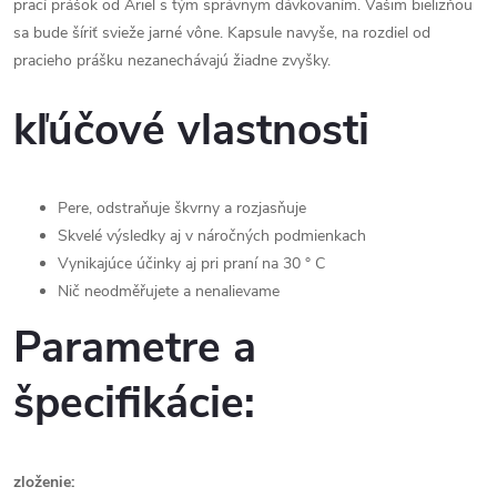
prací prášok od Ariel s tým správnym dávkovaním. Vašim bielizňou
sa bude šíriť svieže jarné vône. Kapsule navyše, na rozdiel od
pracieho prášku nezanechávajú žiadne zvyšky.
kľúčové vlastnosti
Pere, odstraňuje škvrny a rozjasňuje
Skvelé výsledky aj v náročných podmienkach
Vynikajúce účinky aj pri praní na 30 ° C
Nič neodměřujete a nenalievame
Parametre a
špecifikácie:
zloženie: