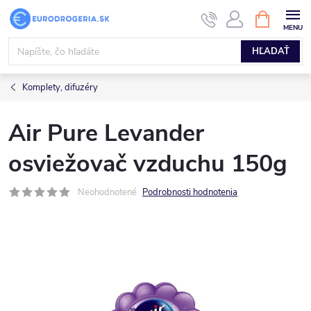
Prejsť
NÁKUPN
KOŠÍK
na
obsah
HĽADAŤ
Komplety, difuzéry
Air Pure Levander
osviežovač vzduchu 150g
Neohodnotené
Podrobnosti hodnotenia