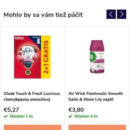
Glade Touch & Fresh Luscious
Air Wick Freshmatic Smooth
cherry&peony aerosólový
Satin & Moon Lily náplň
osviežovač vzduchu náplň 3ks
250ml
€5,27
€3,80
x10ml
Skladom
1 ks
Skladom
4 ks