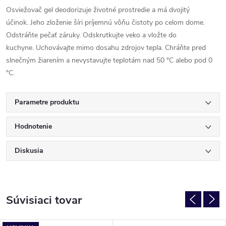
Osviežovač gel deodorizuje životné prostredie a má dvojitý
účinok. Jeho zloženie šíri príjemnú vôňu čistoty po celom dome.
Odstráňte pečať záruky. Odskrutkujte veko a vložte do
kuchyne. Uchovávajte mimo dosahu zdrojov tepla. Chráňte pred
slnečným žiarením a nevystavujte teplotám nad 50 °C alebo pod 0
°C.
Parametre produktu
Hodnotenie
Diskusia
Súvisiaci tovar