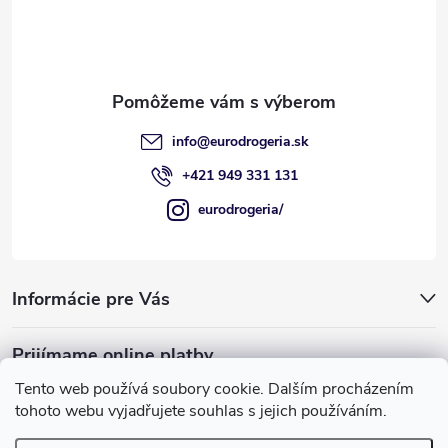
t
i
e
info
@
eurodrogeria.sk
+421 949 331 131
eurodrogeria/
Informácie pre Vás
Prijímame online platby
Tento web používá soubory cookie. Dalším procházením
tohoto webu vyjadřujete souhlas s jejich používáním.