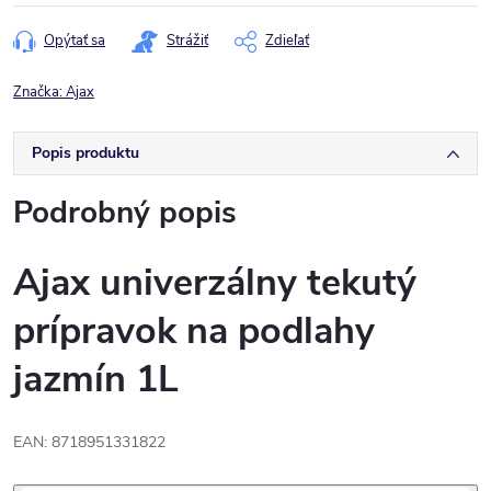
cena:
Opýtať sa
Strážiť
Zdieľať
Značka:
Ajax
Popis produktu
Podrobný popis
Ajax univerzálny tekutý
prípravok na podlahy
jazmín 1L
EAN: 8718951331822