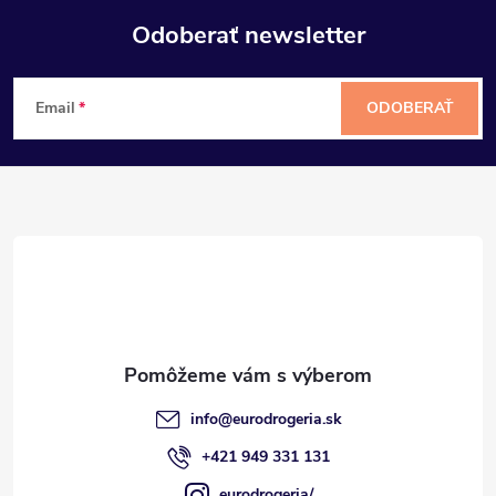
Odoberať newsletter
Z
Email
ODOBERAŤ
á
p
ä
t
i
e
info
@
eurodrogeria.sk
+421 949 331 131
eurodrogeria/