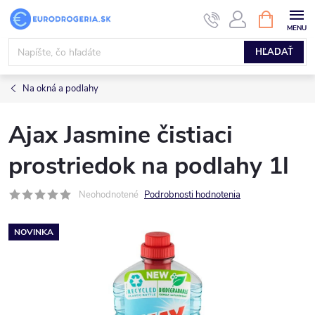
Prejsť
NÁKUPN
KOŠÍK
na
obsah
HĽADAŤ
Na okná a podlahy
Ajax Jasmine čistiaci
prostriedok na podlahy 1l
Neohodnotené
Podrobnosti hodnotenia
NOVINKA