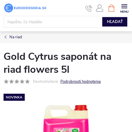
Prejsť
NÁKUPN
KOŠÍK
na
obsah
HĽADAŤ
Na riad
Gold Cytrus saponát na
riad flowers 5l
Neohodnotené
Podrobnosti hodnotenia
NOVINKA