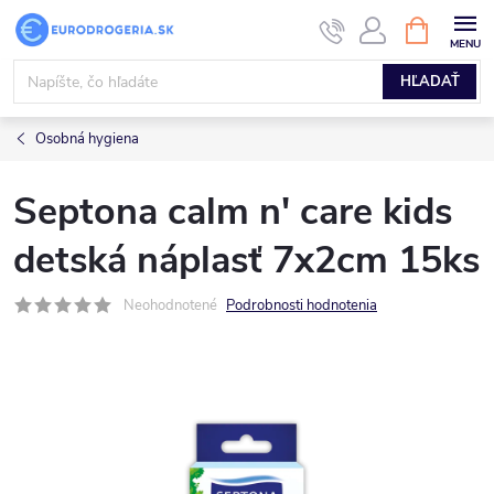
Prejsť
NÁKUPN
KOŠÍK
na
obsah
HĽADAŤ
Osobná hygiena
Septona calm n' care kids
detská náplasť 7x2cm 15ks
Neohodnotené
Podrobnosti hodnotenia