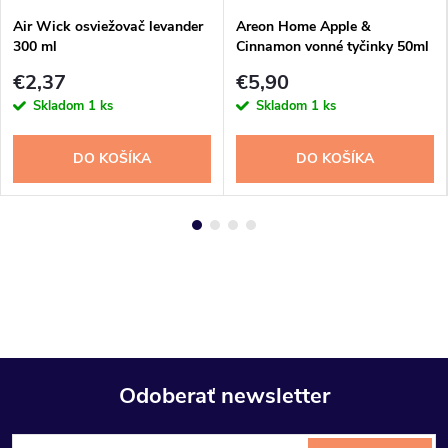
Air Wick osviežovač levander
Areon Home Apple &
300 ml
Cinnamon vonné tyčinky 50ml
€2,37
€5,90
Skladom
1 ks
Skladom
1 ks
DO KOŠÍKA
DO KOŠÍKA
Odoberať newsletter
Z