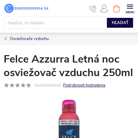
Prejsť
NÁKUPN
KOŠÍK
na
obsah
HĽADAŤ
Osviežovače vzduchu
Felce Azzurra Letná noc
osviežovač vzduchu 250ml
Neohodnotené
Podrobnosti hodnotenia