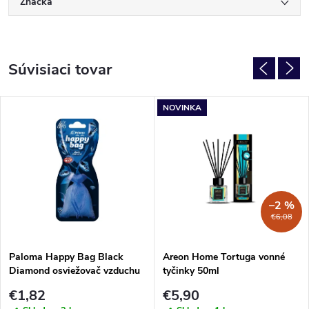
Značka
Súvisiaci tovar
NOVINKA
–2 %
€6,08
Paloma Happy Bag Black
Areon Home Tortuga vonné
Diamond osviežovač vzduchu
tyčinky 50ml
do auta 15g
€1,82
€5,90