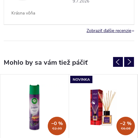
9.7.2026
Krásna vôňa
Zobraziť ďalšie recenzie
NOVINKA
–0 %
–2 %
€2,39
€6,08