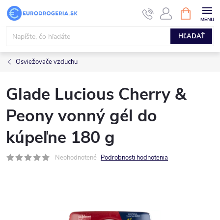
Prejsť
NÁKUPN
KOŠÍK
na
obsah
HĽADAŤ
Osviežovače vzduchu
Glade Lucious Cherry &
Peony vonný gél do
kúpeľne 180 g
Neohodnotené
Podrobnosti hodnotenia