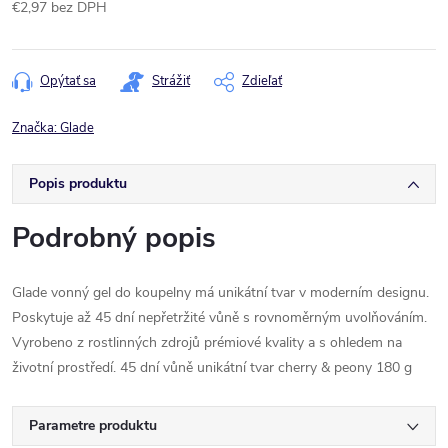
€2,97 bez DPH
Jednotková
cena:
Opýtať sa
Strážiť
Zdieľať
Značka:
Glade
Popis produktu
Podrobný popis
Glade vonný gel do koupelny má unikátní tvar v moderním designu.
Poskytuje až 45 dní nepřetržité vůně s rovnoměrným uvolňováním.
Vyrobeno z rostlinných zdrojů prémiové kvality a s ohledem na
životní prostředí. 45 dní vůně unikátní tvar cherry & peony 180 g
Parametre produktu