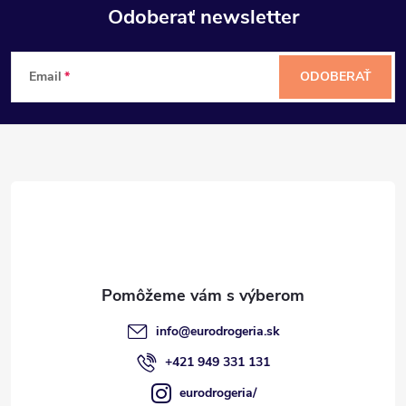
Odoberať newsletter
Z
Email
ODOBERAŤ
á
p
ä
t
i
e
info
@
eurodrogeria.sk
+421 949 331 131
eurodrogeria/