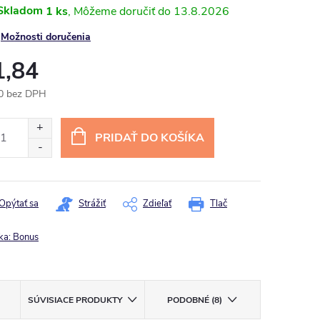
Skladom
1 ks
13.8.2026
Možnosti doručenia
1,84
0 bez DPH
otková
:
PRIDAŤ DO KOŠÍKA
Opýtať sa
Strážiť
Zdieľať
Tlač
ka:
Bonus
SÚVISIACE PRODUKTY
PODOBNÉ (8)