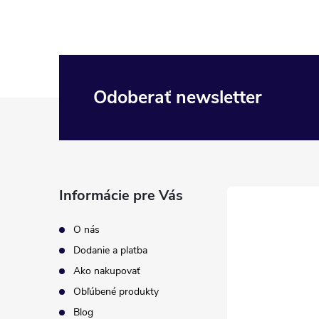
Odoberať newsletter
Z
á
p
Informácie pre Vás
ä
O nás
t
Dodanie a platba
Ako nakupovať
i
Obľúbené produkty
Blog