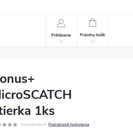
Napísali o nás
Často kladené otázky
Bonusový program
NÁKUPNÝ
KOŠÍK
Prázdny košík
Prihlásenie
onus+
icroSCATCH
tierka 1ks
Neohodnotené
Podrobnosti hodnotenia