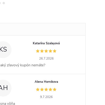
Katarína Szalayová
KS
26.7.2026
jaký zľavový kupón nemáte?
Alena Hornikova
AH
9.7.2026
ásna vôňa