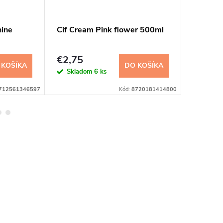
ine
Cif Cream Pink flower 500ml
Perfex 
utierky 
€1,10
€2,75
 KOŠÍKA
DO KOŠÍKA
Sklad
Skladom
6 ks
>100 ks
712561346597
Kód:
8720181414800