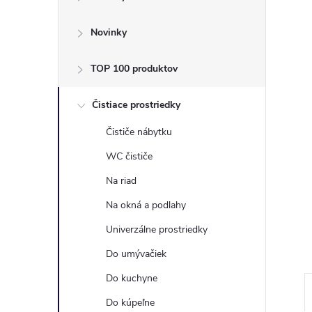
ý
p
Novinky
a
TOP 100 produktov
n
Čistiace prostriedky
Čističe nábytku
e
WC čističe
l
Na riad
Na okná a podlahy
Univerzálne prostriedky
Do umývačiek
Do kuchyne
Do kúpeľne