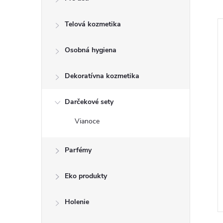
Telová kozmetika
–19 %
Osobná hygiena
€4,19
Dekoratívna kozmetika
Darčekové sety
Vianoce
ový 80g
Bonus Kitchen SmartPack
Parfémy
Eko produkty
€3,37
DO KOŠÍKA
DO KOŠÍKA
1 ks
Skladom
20 ks
Holenie
Kód:
8585025504877
Kód:
5997844303471