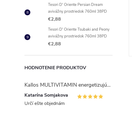
Tesori D' Oriente Persian Dream
avivážny prostriedok 760ml 38PD
ntibakteriálny
Cif Cream Profesional 750ml
€2,88
ovrchy 750ml
Tesori D' Oriente Tsubaki and Peony
€2,98
avivážny prostriedok 760ml 38PD
DO KOŠÍKA
DO KOŠÍKA
 ks
Skladom
14 ks
€2,88
Kód:
5998466114711
Kód:
7615400806706
HODNOTENIE PRODUKTOV
Kallos MULTIVITAMIN energetizujúci šampón na vlasy 1 l
Katarína Somjakova
Určí ešte objednám