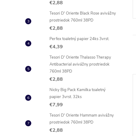
€2,88
Tesori D' Oriente Black Rose avivážny
prostriedok 760ml 38PD
€2,88
Perfex toaletný papier 24ks 3vrst.
€4,39
Tesori D' Oriente Thalasso Therapy
Antibacterial avivážny prostriedok
760ml 38PD
€2,88
–15 %
Nicky Big Pack Kamilka toaletný
€3,97
papier 3vrst. 32ks
€7,99
Tesori D' Oriente Hammam avivážny
prostriedok 760ml 38PD
€2,88