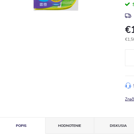
€
€1,5
Jedn
cena
Znač
POPIS
HODNOTENIE
DISKUSIA