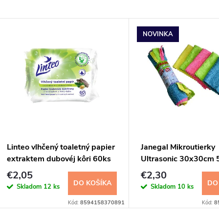
NOVINKA
Linteo vlhčený toaletný papier
Janegal Mikroutierky
extraktem dubovéj kôri 60ks
Ultrasonic 30x30cm 
€2,05
€2,30
DO KOŠÍKA
DO
Skladom
12 ks
Skladom
10 ks
Kód:
8594158370891
Kód:
8