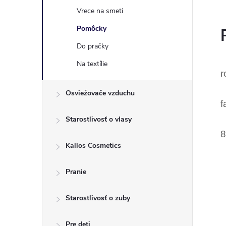
Vrece na smeti
Pomôcky
Do pračky
Na textílie
r
Osviežovače vzduchu
f
Starostlivosť o vlasy
8
Kallos Cosmetics
Pranie
Starostlivosť o zuby
Pre deti