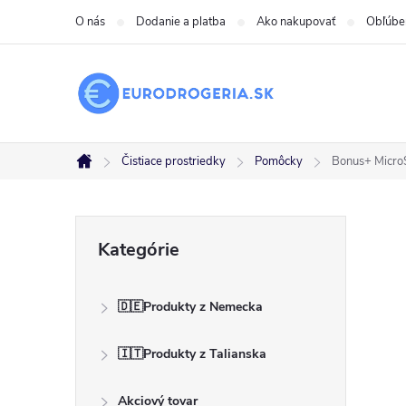
Prejsť
O nás
Dodanie a platba
Ako nakupovať
Obľúbe
na
obsah
Čistiace prostriedky
Pomôcky
Bonus+ Micro
Domov
B
Preskočiť
Kategórie
kategórie
o
🇩🇪Produkty z Nemecka
č
🇮🇹Produkty z Talianska
n
Akciový tovar