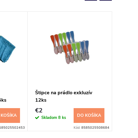
Štipce na prádlo exkluzív
Rukavic
5ks
12ks
300/0,6
€2
€5,17
 KOŠÍKA
DO KOŠÍKA
Skladom
8 ks
Sklad
585025502453
Kód:
8585025508684