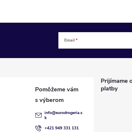
Email
Prijímame o
platby
info
@
eurodrogeria.s
k
+421 949 331 131