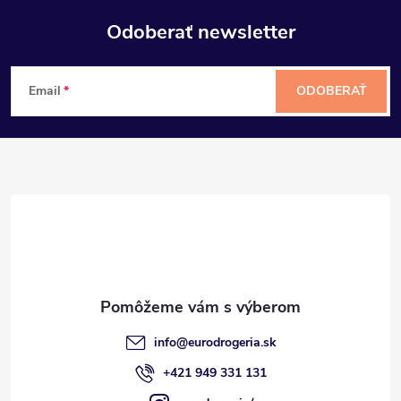
Odoberať newsletter
Z
Email
ODOBERAŤ
á
p
ä
t
i
e
info
@
eurodrogeria.sk
+421 949 331 131