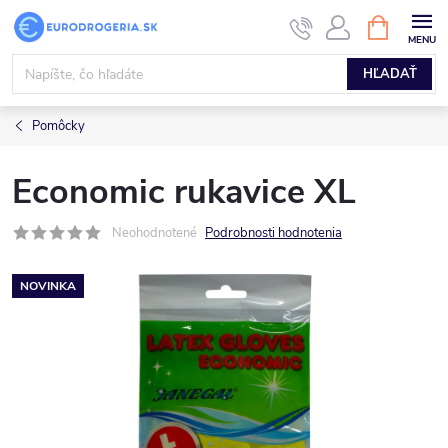
Prejsť
NÁKUPN
KOŠÍK
na
obsah
HĽADAŤ
Pomôcky
Economic rukavice XL
Neohodnotené
Podrobnosti hodnotenia
NOVINKA