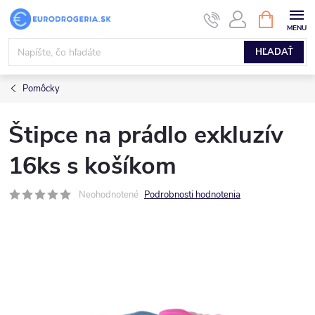
Prejsť
NÁKUPN
KOŠÍK
na
obsah
HĽADAŤ
Pomôcky
Štipce na prádlo exkluzív
16ks s košíkom
Neohodnotené
Podrobnosti hodnotenia