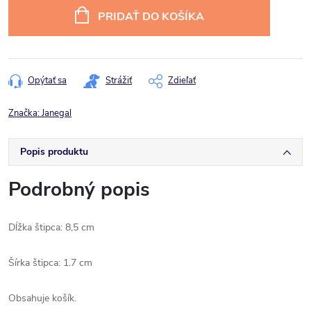
cena:
PRIDAŤ DO KOŠÍKA
Opýtať sa
Strážiť
Zdieľať
Značka:
Janegal
Popis produktu
Podrobný popis
Dĺžka štipca: 8,5 cm
Šírka štipca: 1.7 cm
Obsahuje košík.