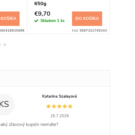
650g
pracie 
€9,70
€9,68
 KOŠÍKA
DO KOŠÍKA
Skladom
1 ks
Sklad
260418935998
Kód:
5997321745343
Katarína Szalayová
KS
26.7.2026
jaký zľavový kupón nemáte?