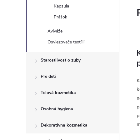
Kapsula
Prášok
Aviváže
Osviezovače textílií
Starostlivosť o zuby
Pre deti
K
k
Telová kozmetika
n
p
Osobná hygiena
p
m
Dekoratívna kozmetika