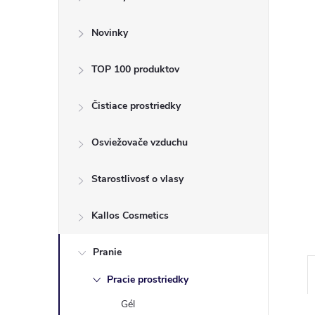
ý
p
Novinky
a
TOP 100 produktov
n
Čistiace prostriedky
e
Osviežovače vzduchu
l
Starostlivosť o vlasy
Kallos Cosmetics
Pranie
Pracie prostriedky
Gél