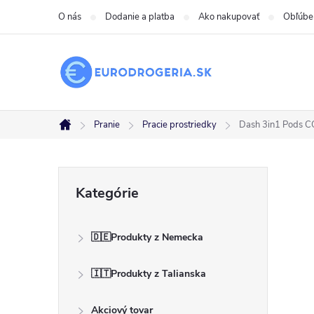
Prejsť
O nás
Dodanie a platba
Ako nakupovať
Obľúbe
na
obsah
Pranie
Pracie prostriedky
Dash 3in1 Pods C
Domov
B
Preskočiť
Kategórie
kategórie
o
🇩🇪Produkty z Nemecka
č
🇮🇹Produkty z Talianska
n
Akciový tovar