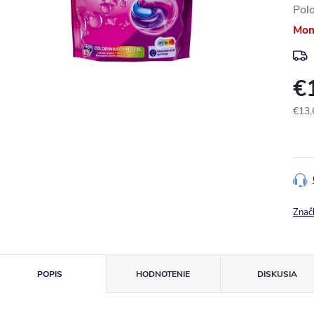
Pol
Mom
€
€13,
Jedn
cena
Znač
POPIS
HODNOTENIE
DISKUSIA