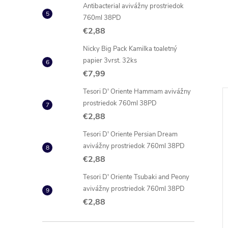
Antibacterial avivážny prostriedok
760ml 38PD
€2,88
Nicky Big Pack Kamilka toaletný
papier 3vrst. 32ks
€7,99
Tesori D' Oriente Hammam avivážny
prostriedok 760ml 38PD
NOVINKA
€2,88
Tesori D' Oriente Persian Dream
avivážny prostriedok 760ml 38PD
€2,88
Tesori D' Oriente Tsubaki and Peony
avivážny prostriedok 760ml 38PD
€2,88
Wonder Wash Ultra
Well Done Fine prací gél na