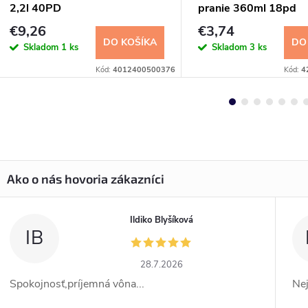
2,2l 40PD
pranie 360ml 18pd
€9,26
€3,74
DO KOŠÍKA
DO
Skladom
1 ks
Skladom
3 ks
Kód:
4012400500376
Kód:
4
Ildiko Blyšíková
IB
28.7.2026
Spokojnosť,príjemná vôna...
Ne