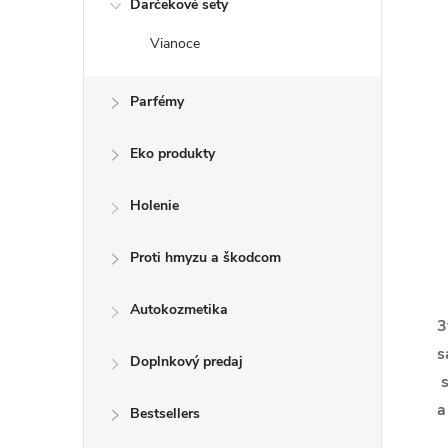
Darčekové sety
Vianoce
Parfémy
Eko produkty
Holenie
Proti hmyzu a škodcom
Autokozmetika
3
s
Doplnkový predaj
s
a
Bestsellers