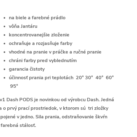
na biele a farebné prádlo
vôňa Jantáru
koncentrovanejšie zloženie
ochraňuje a rozjasňuje farby
vhodné na pranie v práčke a ručné pranie
chráni farby pred vyblednutím
garancia čistoty
účinnosť prania pri teplotách 20° 30° 40° 60°
95°
v1 Dash PODS je novinkou od výrobcu Dash. Jedná
a o prvý prací prostriedok, v ktorom sú tri zložky
pojené v jedno. Sila prania, odstraňovanie škvŕn
 farebná stálosť.