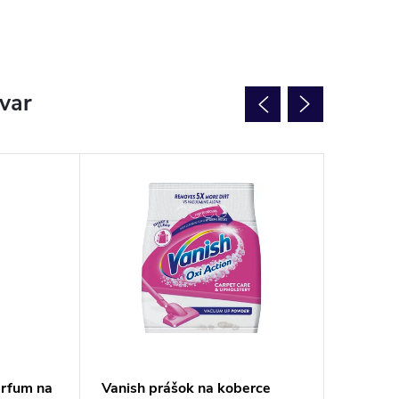
ovar
arfum na
Vanish prášok na koberce
Persil 