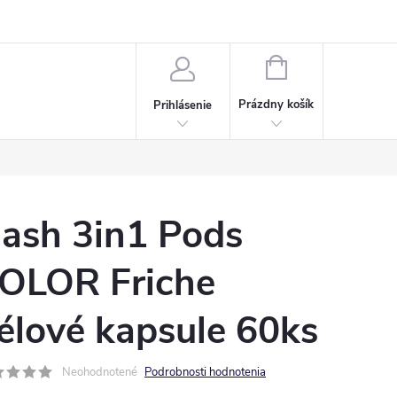
Napísali o nás
Často kladené otázky
Bonusový program
NÁKUPNÝ
KOŠÍK
Prázdny košík
Prihlásenie
ash 3in1 Pods
OLOR Friche
élové kapsule 60ks
Neohodnotené
Podrobnosti hodnotenia