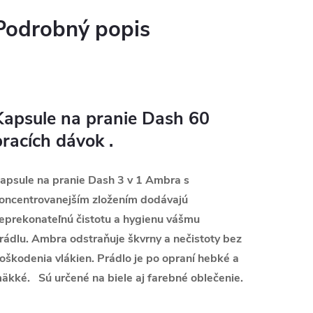
Podrobný popis
Kapsule na pranie Dash 60
pracích dávok .
apsule na pranie Dash 3 v 1 Ambra s
oncentrovanejším zložením dodávajú
eprekonateľnú čistotu a hygienu vášmu
rádlu.
Ambra
odstraňuje škvrny a nečistoty bez
oškodenia vlákien. Prádlo je po opraní hebké a
äkké. Sú určené na biele aj farebné oblečenie.