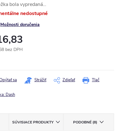
ožka bola vypredaná…
entálne nedostupné
Možnosti doručenia
16,83
68 bez DPH
otková
:
Opýtať sa
Strážiť
Zdieľať
Tlač
ka:
Dash
SÚVISIACE PRODUKTY
PODOBNÉ (8)