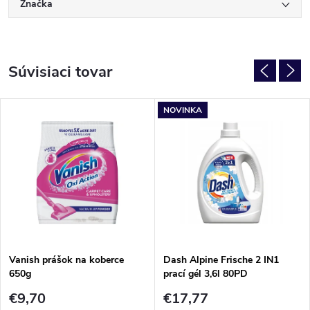
Značka
Súvisiaci tovar
NOVINKA
Vanish prášok na koberce
Dash Alpine Frische 2 IN1
650g
prací gél 3,6l 80PD
€9,70
€17,77