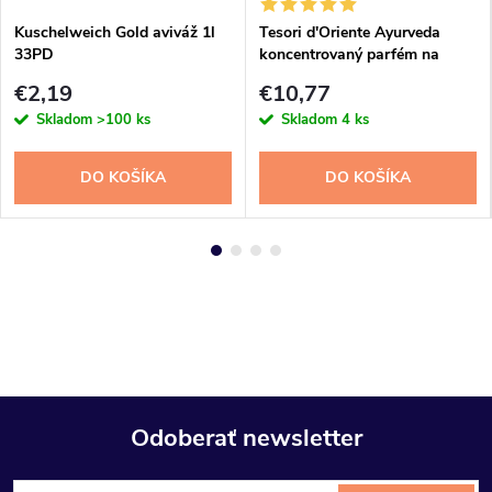
Kuschelweich Gold aviváž 1l
Tesori d'Oriente Ayurveda
33PD
koncentrovaný parfém na
prádlo 250ml
€2,19
€10,77
Skladom
>100 ks
Skladom
4 ks
DO KOŠÍKA
DO KOŠÍKA
Odoberať newsletter
Z