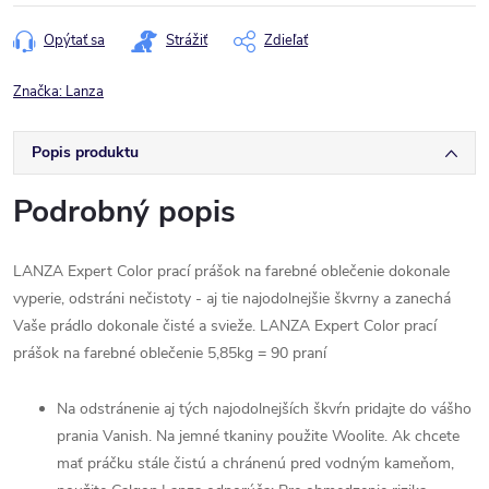
cena:
Opýtať sa
Strážiť
Zdieľať
Značka:
Lanza
Popis produktu
Podrobný popis
LANZA Expert Color prací prášok na farebné oblečenie dokonale
vyperie, odstráni nečistoty - aj tie najodolnejšie škvrny a zanechá
Vaše prádlo dokonale čisté a svieže. LANZA Expert Color prací
prášok na farebné oblečenie 5,85kg = 90 praní
Na odstránenie aj tých najodolnejších škvŕn pridajte do vášho
prania Vanish. Na jemné tkaniny použite Woolite. Ak chcete
mať práčku stále čistú a chránenú pred vodným kameňom,