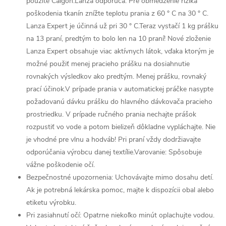
použite Calgon.Lanza odporúča: Pre obmedzenie rizika
poškodenia tkanín znížte teplotu prania z 60 ° C na 30 ° C.
Lanza Expert je účinná už pri 30 ° C.Teraz vystačí 1 kg prášku
na 13 praní, predtým to bolo len na 10 praní! Nové zloženie
Lanza Expert obsahuje viac aktívnych látok, vďaka ktorým je
možné použiť menej pracieho prášku na dosiahnutie
rovnakých výsledkov ako predtým. Menej prášku, rovnaký
prací účinok.V prípade prania v automatickej práčke nasypte
požadovanú dávku prášku do hlavného dávkovača pracieho
prostriedku. V prípade ručného prania nechajte prášok
rozpustiť vo vode a potom bielizeň dôkladne vypláchajte. Nie
je vhodné pre vlnu a hodváb! Pri praní vždy dodržiavajte
odporúčania výrobcu danej textílie.Varovanie: Spôsobuje
vážne poškodenie očí.
Bezpečnostné upozornenia: Uchovávajte mimo dosahu detí.
Ak je potrebná lekárska pomoc, majte k dispozícii obal alebo
etiketu výrobku.
Pri zasiahnutí očí: Opatrne niekoľko minút oplachujte vodou.