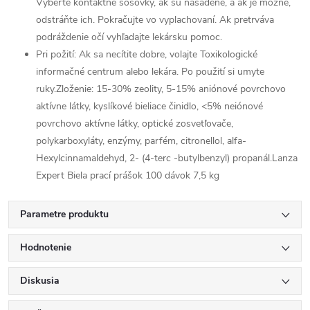
Vyberte kontaktné šošovky, ak sú nasadené, a ak je možné,
odstráňte ich. Pokračujte vo vyplachovaní. Ak pretrváva
podráždenie očí vyhľadajte lekársku pomoc.
Pri požití: Ak sa necítite dobre, volajte Toxikologické
informačné centrum alebo lekára. Po použití si umyte
ruky.Zloženie: 15-30% zeolity, 5-15% aniónové povrchovo
aktívne látky, kyslíkové bieliace činidlo, <5% neiónové
povrchovo aktívne látky, optické zosvetľovače,
polykarboxyláty, enzýmy, parfém, citronellol, alfa-
Hexylcinnamaldehyd, 2- (4-terc -butylbenzyl) propanál.Lanza
Expert Biela prací prášok 100 dávok 7,5 kg
Parametre produktu
Hodnotenie
Diskusia