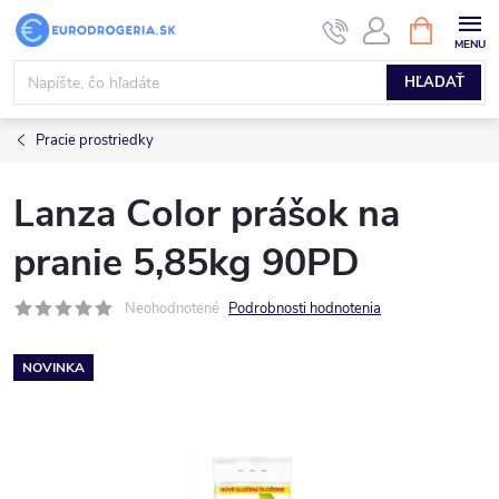
Prejsť
NÁKUPN
KOŠÍK
na
obsah
HĽADAŤ
Pracie prostriedky
Lanza Color prášok na
pranie 5,85kg 90PD
Neohodnotené
Podrobnosti hodnotenia
NOVINKA