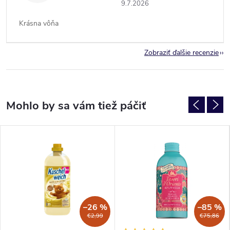
9.7.2026
Krásna vôňa
Zobraziť ďalšie recenzie
–26 %
–85 %
€2,99
€75,86