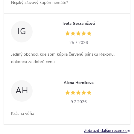
Nejaký zľavový kupón nemáte?
Iveta Gerzaničová
IG
25.7.2026
Jediný obchod, kde som kúpila červenú pánsku Rexonu,
dokonca za dobrú cenu
Alena Hornikova
AH
9.7.2026
Krásna vôňa
Zobraziť ďalšie recenzie