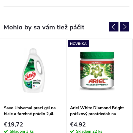
NOVINKA
Savo Universal prací gél na
Ariel White Diamond Bright
biele a farebné prádlo 2,4L
práškový prostriedok na
48PD
škvrny 500g
€19,72
€4,92
Skladom
3 ks
Skladom
22 ks