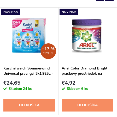
NOVINKA
NOVINKA
–17 %
€29,99
Kuschelweich Sommerwind
Ariel Color Diamond Bright
Universal prací gel 3x1,925L -
práškový prostriedok na
105PD
škvrny 500g
€24,65
€4,92
Skladom
24 ks
Skladom
6 ks
DO KOŠÍKA
DO KOŠÍKA