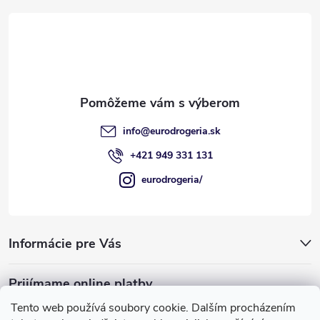
ä
t
i
e
info
@
eurodrogeria.sk
+421 949 331 131
eurodrogeria/
Informácie pre Vás
Prijímame online platby
Tento web používá soubory cookie. Dalším procházením