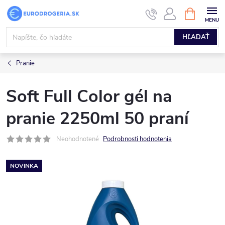
Prejsť
NÁKUPN
KOŠÍK
na
obsah
HĽADAŤ
Pranie
Soft Full Color gél na
pranie 2250ml 50 praní
Neohodnotené
Podrobnosti hodnotenia
NOVINKA