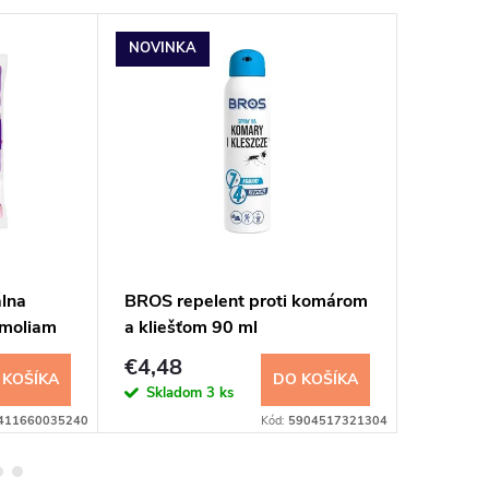
NOVINKA
lna
BROS repelent proti komárom
Raid Fam
 moliam
a kliešťom 90 ml
odparov
27ml 45
€4,48
€7,50
 KOŠÍKA
DO KOŠÍKA
Skladom
3 ks
Sklad
411660035240
Kód:
5904517321304