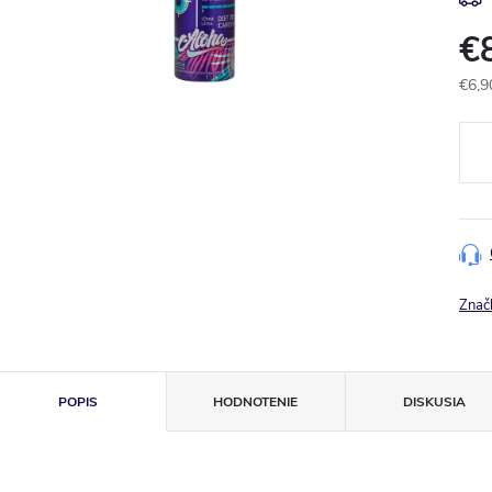
€
€6,9
Jedn
cena
Znač
POPIS
HODNOTENIE
DISKUSIA