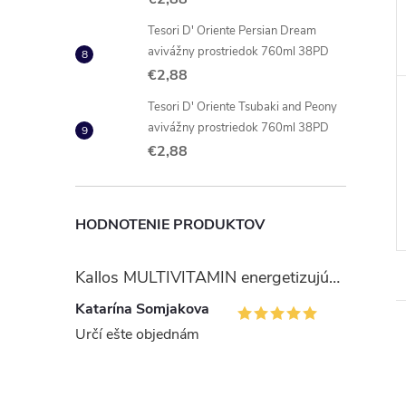
Tesori D' Oriente Persian Dream
avivážny prostriedok 760ml 38PD
€2,88
Tesori D' Oriente Tsubaki and Peony
avivážny prostriedok 760ml 38PD
€2,88
HODNOTENIE PRODUKTOV
Kallos MULTIVITAMIN energetizujúci šampón na vlasy 1 l
Katarína Somjakova
Určí ešte objednám