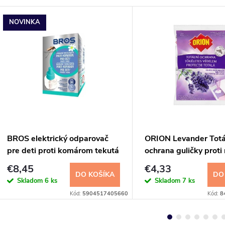
NOVINKA
BROS elektrický odparovač
ORION Levander Totá
pre deti proti komárom tekutá
ochrana guličky proti
náplň 40ml
20ks
€8,45
€4,33
DO KOŠÍKA
DO
Skladom
6 ks
Skladom
7 ks
Kód:
5904517405660
Kód:
8