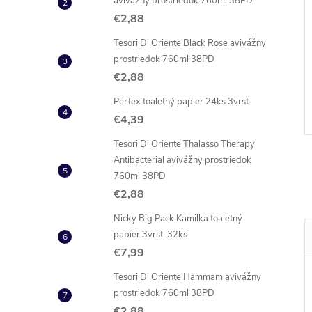
avivážny prostriedok 760ml 38PD
€2,88
Tesori D' Oriente Black Rose avivážny
xtra proti mravcom
Biolit sprej proti lezúcemu
prostriedok 760ml 38PD
hmyzu 400 ml
€2,88
€6,85
DO KOŠÍKA
DO KOŠÍKA
Perfex toaletný papier 24ks 3vrst.
 ks
Skladom
12 ks
€4,39
Kód:
8594021251753
Kód:
5000204918588
Tesori D' Oriente Thalasso Therapy
Antibacterial avivážny prostriedok
760ml 38PD
€2,88
Nicky Big Pack Kamilka toaletný
papier 3vrst. 32ks
€7,99
Tesori D' Oriente Hammam avivážny
prostriedok 760ml 38PD
€2,88