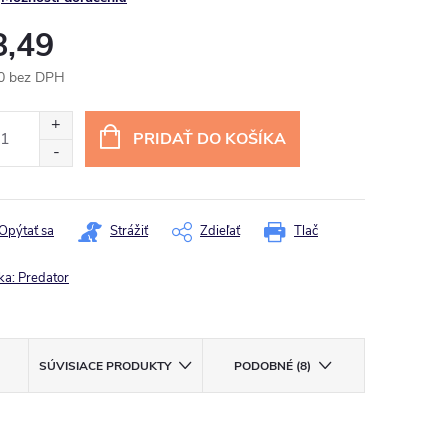
8,49
0 bez DPH
otková
:
PRIDAŤ DO KOŠÍKA
Opýtať sa
Strážiť
Zdieľať
Tlač
ka:
Predator
SÚVISIACE PRODUKTY
PODOBNÉ (8)