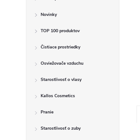
ý
p
Novinky
a
TOP 100 produktov
n
Čistiace prostriedky
e
Osviežovače vzduchu
l
Starostlivosť o vlasy
Kallos Cosmetics
Pranie
Starostlivosť o zuby