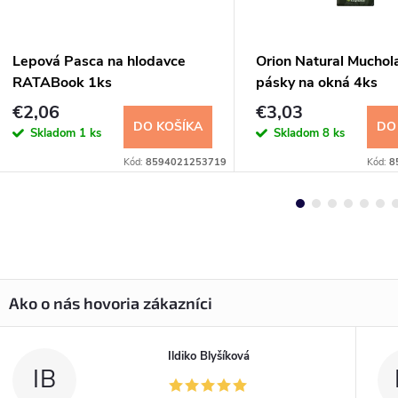
Lepová Pasca na hlodavce
Orion Natural Muchol
RATABook 1ks
pásky na okná 4ks
€2,06
€3,03
DO KOŠÍKA
DO
Skladom
1 ks
Skladom
8 ks
Kód:
8594021253719
Kód:
8
Ildiko Blyšíková
IB