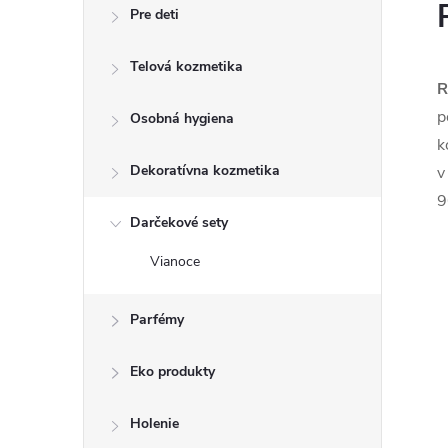
Pre deti
Telová kozmetika
R
p
Osobná hygiena
k
Dekoratívna kozmetika
v
9
Darčekové sety
Vianoce
Parfémy
Eko produkty
Holenie