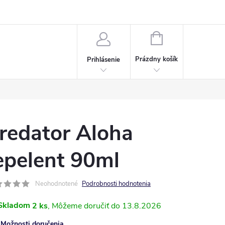
Napísali o nás
Často kladené otázky
Bonusový program
NÁKUPNÝ
KOŠÍK
Prázdny košík
Prihlásenie
redator Aloha
epelent 90ml
Neohodnotené
Podrobnosti hodnotenia
Skladom
2 ks
13.8.2026
Možnosti doručenia