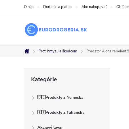
Prejsť
O nás
Dodanie a platba
Ako nakupovať
Obľúbe
na
obsah
Proti hmyzu a škodcom
Predator Aloha repelent 
Domov
B
Preskočiť
Kategórie
kategórie
o
🇩🇪Produkty z Nemecka
č
🇮🇹Produkty z Talianska
n
Akciový tovar