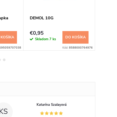
apka
DEMOL 10G
Muchola
€0,95
€0,45
 KOŠÍKA
DO KOŠÍKA
Skladom
7 ks
Sklad
595059707038
Kód:
8588000764976
Katarína Szalayová
KS