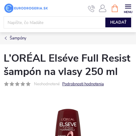
Prejsť
NÁKUPN
KOŠÍK
na
obsah
HĽADAŤ
Šampóny
L’ORÉAL Elséve Full Resist
šampón na vlasy 250 ml
Neohodnotené
Podrobnosti hodnotenia