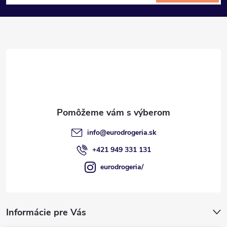
á
p
ä
t
i
e
info
@
eurodrogeria.sk
+421 949 331 131
eurodrogeria/
Informácie pre Vás