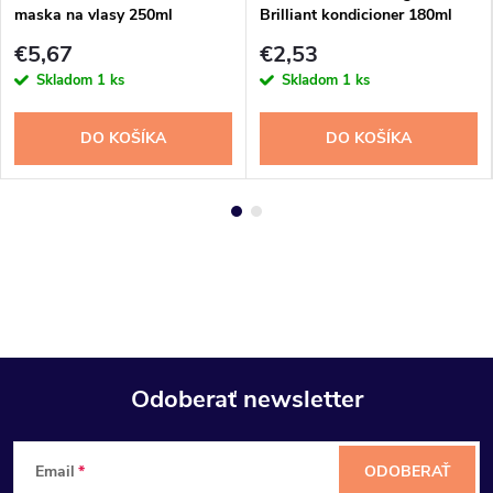
maska na vlasy 250ml
Brilliant kondicioner 180ml
€5,67
€2,53
Skladom
1 ks
Skladom
1 ks
DO KOŠÍKA
DO KOŠÍKA
Odoberať newsletter
Z
Email
ODOBERAŤ