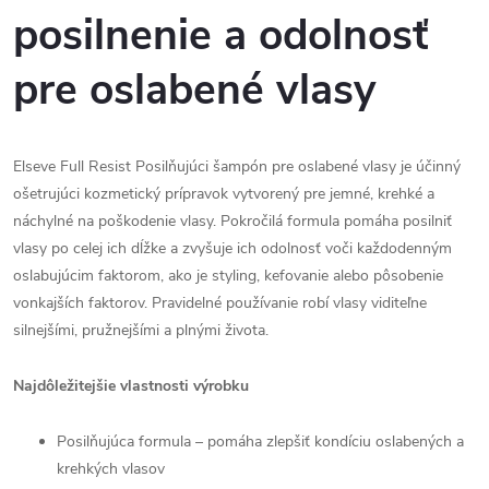
posilnenie a odolnosť
pre oslabené vlasy
Elseve Full Resist Posilňujúci šampón pre oslabené vlasy je účinný
ošetrujúci kozmetický prípravok vytvorený pre jemné, krehké a
náchylné na poškodenie vlasy. Pokročilá formula pomáha posilniť
vlasy po celej ich dĺžke a zvyšuje ich odolnosť voči každodenným
oslabujúcim faktorom, ako je styling, kefovanie alebo pôsobenie
vonkajších faktorov. Pravidelné používanie robí vlasy viditeľne
silnejšími, pružnejšími a plnými života.
Najdôležitejšie vlastnosti výrobku
Posilňujúca formula – pomáha zlepšiť kondíciu oslabených a
krehkých vlasov